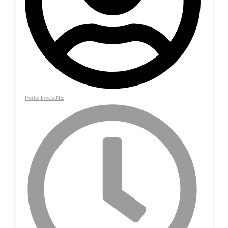
Portal InvestNE