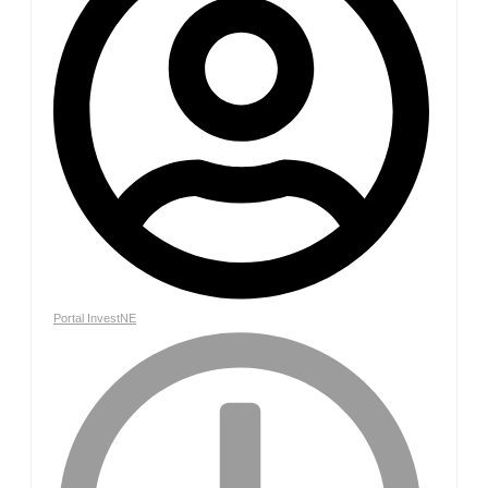
Portal InvestNE