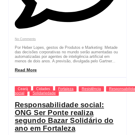
No Comments
Por Heber Lopes, gestos de Produtos e Marketing: Metade
das decisões corporativas no mundo serão aumentadas ou
automatizadas por agentes de inteligência artificial em
menos de dois anos. A previsão, divulgada pelo Gartner...
Read More
Ceará
Cidades
Fortaleza
Resistência
Responsabilid
social
Solidariedade
Responsabilidade social:
ONG Ser Ponte realiza
segundo Bazar Solidário do
ano em Fortaleza