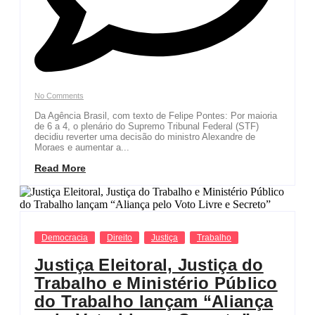
No Comments
Da Agência Brasil, com texto de Felipe Pontes: Por maioria
de 6 a 4, o plenário do Supremo Tribunal Federal (STF)
decidiu reverter uma decisão do ministro Alexandre de
Moraes e aumentar a...
Read More
Democracia
Direito
Justiça
Trabalho
Justiça Eleitoral, Justiça do
Trabalho e Ministério Público
do Trabalho lançam “Aliança