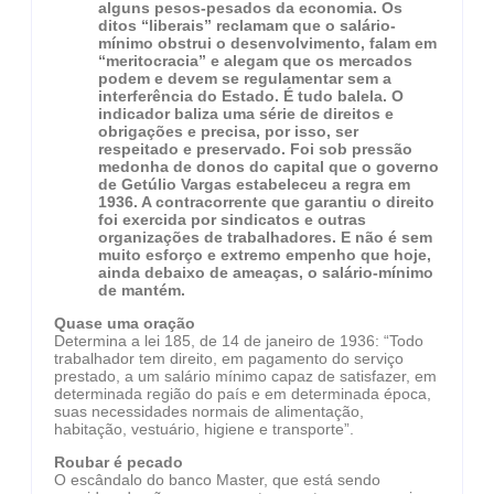
alguns pesos-pesados da economia. Os
ditos “liberais” reclamam que o salário-
mínimo obstrui o desenvolvimento, falam em
“meritocracia” e alegam que os mercados
podem e devem se regulamentar sem a
interferência do Estado. É tudo balela. O
indicador baliza uma série de direitos e
obrigações e precisa, por isso, ser
respeitado e preservado. Foi sob pressão
medonha de donos do capital que o governo
de Getúlio Vargas estabeleceu a regra em
1936. A contracorrente que garantiu o direito
foi exercida por sindicatos e outras
organizações de trabalhadores. E não é sem
muito esforço e extremo empenho que hoje,
ainda debaixo de ameaças, o salário-mínimo
de mantém.
Quase uma oração
Determina a lei 185, de 14 de janeiro de 1936: “Todo
trabalhador tem direito, em pagamento do serviço
prestado, a um salário mínimo capaz de satisfazer, em
determinada região do país e em determinada época,
suas necessidades normais de alimentação,
habitação, vestuário, higiene e transporte”.
Roubar é pecado
O escândalo do banco Master, que está sendo