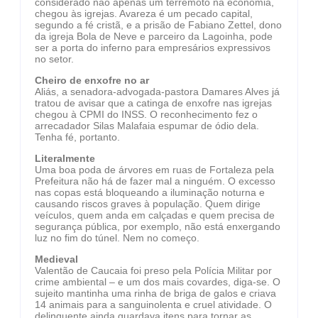
considerado não apenas um terremoto na economia,
chegou às igrejas. Avareza é um pecado capital,
segundo a fé cristã, e a prisão de Fabiano Zettel, dono
da igreja Bola de Neve e parceiro da Lagoinha, pode
ser a porta do inferno para empresários expressivos
no setor.
Cheiro de enxofre no ar
Aliás, a senadora-advogada-pastora Damares Alves já
tratou de avisar que a catinga de enxofre nas igrejas
chegou à CPMI do INSS. O reconhecimento fez o
arrecadador Silas Malafaia espumar de ódio dela.
Tenha fé, portanto.
Literalmente
Uma boa poda de árvores em ruas de Fortaleza pela
Prefeitura não há de fazer mal a ninguém. O excesso
nas copas está bloqueando a iluminação noturna e
causando riscos graves à população. Quem dirige
veículos, quem anda em calçadas e quem precisa de
segurança pública, por exemplo, não está enxergando
luz no fim do túnel. Nem no começo.
Medieval
Valentão de Caucaia foi preso pela Polícia Militar por
crime ambiental – e um dos mais covardes, diga-se. O
sujeito mantinha uma rinha de briga de galos e criava
14 animais para a sanguinolenta e cruel atividade. O
delinquente ainda guardava itens para tornar as