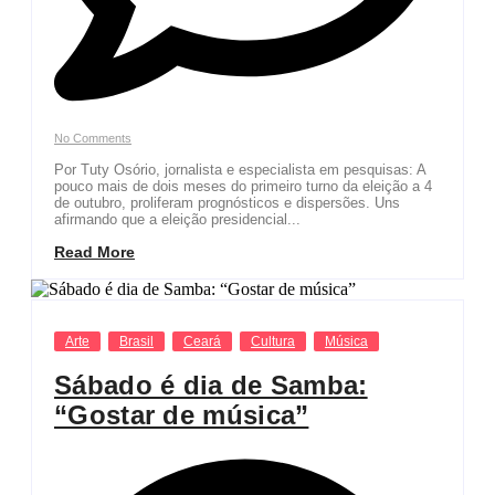
No Comments
Por Tuty Osório, jornalista e especialista em pesquisas: A
pouco mais de dois meses do primeiro turno da eleição a 4
de outubro, proliferam prognósticos e dispersões. Uns
afirmando que a eleição presidencial...
Read More
Arte
Brasil
Ceará
Cultura
Música
Sábado é dia de Samba:
“Gostar de música”