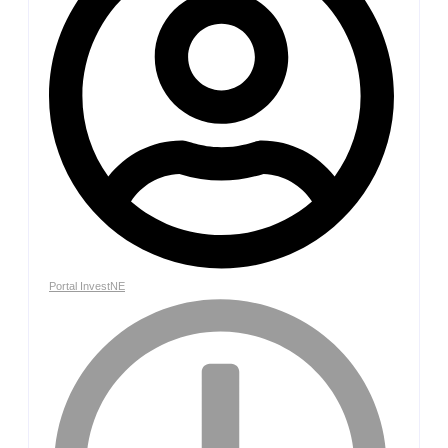
Portal InvestNE