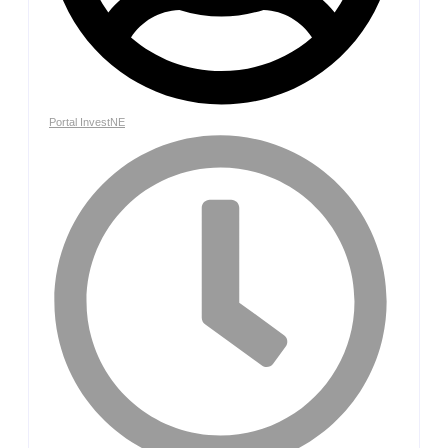
Portal InvestNE