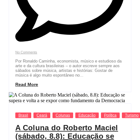
No Comments
Por Ronaldo Caminha, economista, músico e estudioso da
arte e da cultura brasileiras – o autor escreve sempre aos
sábados sobre música, artistas e histórias: Gostar de
música é algo muito espontâneo no...
Read More
Brasil
Ceará
Colunas
Educação
Política
Turismo
A Coluna do Roberto Maciel
(sábado, 8.8): Educação se