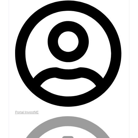
Portal InvestNE