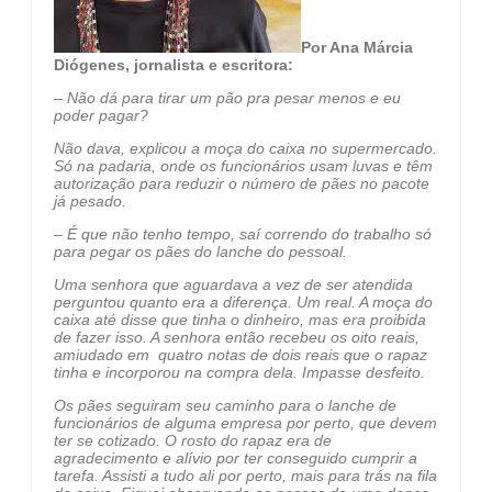
Por Ana Márcia
Diógenes, jornalista e escritora:
–
Não dá para tirar um pão pra pesar menos e eu
poder pagar?
Não dava, explicou a moça do caixa no supermercado.
Só na padaria, onde os funcionários usam luvas e têm
autorização para reduzir o número de pães no pacote
já pesado.
– É que não tenho tempo, saí correndo do trabalho só
para pegar os pães do lanche do pessoal.
Uma senhora que aguardava a vez de ser atendida
perguntou quanto era a diferença. Um real. A moça do
caixa até disse que tinha o dinheiro, mas era proibida
de fazer isso. A senhora então recebeu os oito reais,
amiudado em quatro notas de dois reais que o rapaz
tinha e incorporou na compra dela. Impasse desfeito.
Os pães seguiram seu caminho para o lanche de
funcionários de alguma empresa por perto, que devem
ter se cotizado. O rosto do rapaz era de
agradecimento e alívio por ter conseguido cumprir a
tarefa. Assisti a tudo ali por perto, mais para trás na fila