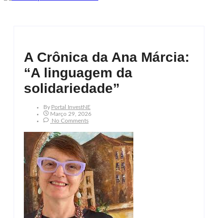
A Crônica da Ana Márcia:
“A linguagem da
solidariedade”
By
Portal InvestNE
Março 29, 2026
No Comments