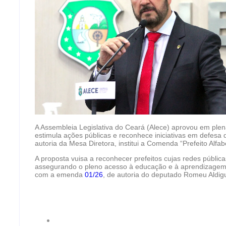
A Assembleia Legislativa do Ceará (Alece) aprovou em ple
estimula ações públicas e reconhece iniciativas em defesa
autoria da Mesa Diretora, institui a Comenda “Prefeito Alfab
A proposta vuisa a reconhecer prefeitos cujas redes públic
assegurando o pleno acesso à educação e à aprendizagem d
com a emenda
01/26
, de autoria do deputado Romeu Aldigu