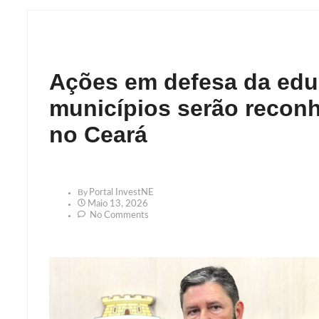
Ações em defesa da ed
municípios serão recon
no Ceará
By
Portal InvestNE
Maio 13, 2026
No Comments