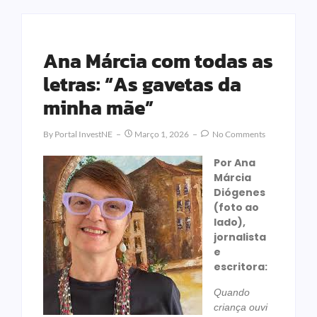
Ana Márcia com todas as
letras: “As gavetas da
minha mãe”
By
Portal InvestNE
Março 1, 2026
No Comments
Por Ana
Márcia
Diógenes
(foto ao
lado),
jornalista
e
escritora:
Quando
criança ouvi