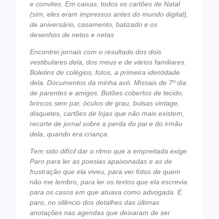
e convites. Em caixas, todos os cartões de Natal
(sim, eles eram impressos
antes do mundo digital),
de aniversário, casamento, batizado e os
desenhos de
netos e netas
Encontrei jornais com o resultado dos dois
vestibulares dela, dos meus e de
vários familiares.
Boletins de colégios, fotos, a primeira identidade
dela.
Documentos da minha avó. Missais de 7º dia
de parentes e amigos. Botões
cobertos de tecido,
brincos sem par, óculos de grau, bolsas vintage,
disquetes,
cartões de lojas que não mais existem,
recorte de jornal sobre a perda do pai e
do irmão
dela, quando era criança.
Tem sido difícil dar o ritmo que a empreitada exige.
Paro para ler as poesias
apaixonadas e as de
frustração que ela viveu, para ver fotos de quem
não me
lembro, para ler os textos que ela escrevia
para os casos em que atuava como
advogada. E
paro, no silêncio dos detalhes das últimas
anotações nas agendas
que deixaram de ser