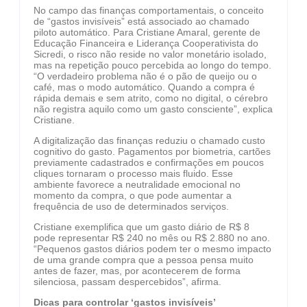
No campo das finanças comportamentais, o conceito
de “gastos invisíveis” está associado ao chamado
piloto automático. Para Cristiane Amaral, gerente de
Educação Financeira e Liderança Cooperativista do
Sicredi, o risco não reside no valor monetário isolado,
mas na repetição pouco percebida ao longo do tempo.
“O verdadeiro problema não é o pão de queijo ou o
café, mas o modo automático. Quando a compra é
rápida demais e sem atrito, como no digital, o cérebro
não registra aquilo como um gasto consciente”, explica
Cristiane.
A digitalização das finanças reduziu o chamado custo
cognitivo do gasto. Pagamentos por biometria, cartões
previamente cadastrados e confirmações em poucos
cliques tornaram o processo mais fluido. Esse
ambiente favorece a neutralidade emocional no
momento da compra, o que pode aumentar a
frequência de uso de determinados serviços.
Cristiane exemplifica que um gasto diário de R$ 8
pode representar R$ 240 no mês ou R$ 2.880 no ano.
“Pequenos gastos diários podem ter o mesmo impacto
de uma grande compra que a pessoa pensa muito
antes de fazer, mas, por acontecerem de forma
silenciosa, passam despercebidos”, afirma.
Dicas para controlar ‘gastos invisíveis’