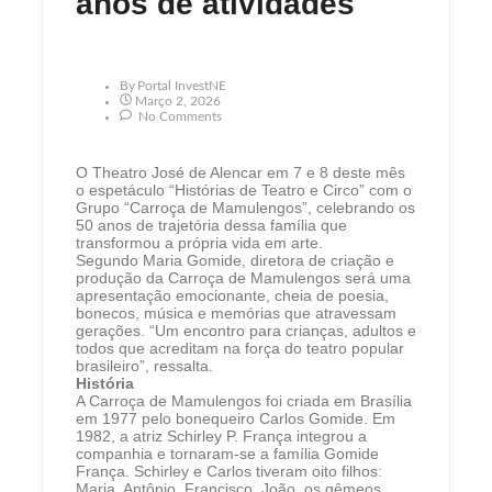
anos de atividades
By
Portal InvestNE
Março 2, 2026
No Comments
O Theatro José de Alencar em 7 e 8 deste mês
o espetáculo “Histórias de Teatro e Circo” com o
Grupo “Carroça de Mamulengos”, celebrando os
50 anos de trajetória dessa família que
transformou a própria vida em arte.
Segundo Maria Gomide, diretora de criação e
produção da Carroça de Mamulengos será uma
apresentação emocionante, cheia de poesia,
bonecos, música e memórias que atravessam
gerações. “Um encontro para crianças, adultos e
todos que acreditam na força do teatro popular
brasileiro”, ressalta.
História
A Carroça de Mamulengos foi criada em Brasília
em 1977 pelo bonequeiro Carlos Gomide. Em
1982, a atriz Schirley P. França integrou a
companhia e tornaram-se a família Gomide
França. Schirley e Carlos tiveram oito filhos:
Maria, Antônio, Francisco, João, os gêmeos