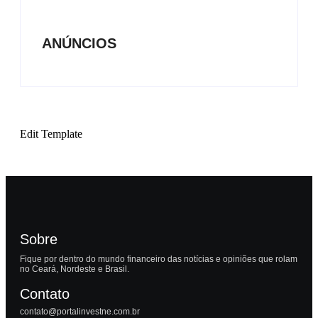
ANÚNCIOS
Edit Template
Sobre
Fique por dentro do mundo financeiro das notícias e opiniões que rolam
no Ceará, Nordeste e Brasil.
Contato
contato@portalinvestne.com.br