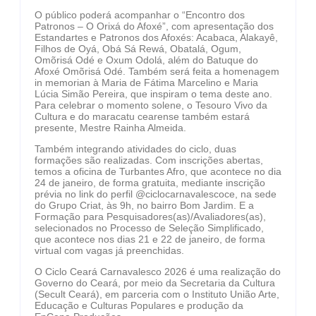
O público poderá acompanhar o “Encontro dos
Patronos – O Orixá do Afoxé”, com apresentação dos
Estandartes e Patronos dos Afoxés: Acabaca, Alakayê,
Filhos de Oyá, Obá Sá Rewá, Obatalá, Ogum,
Omõrisá Odé e Oxum Odolá, além do Batuque do
Afoxé Omõrisá Odé. Também será feita a homenagem
in memorian à Maria de Fátima Marcelino e Maria
Lúcia Simão Pereira, que inspiram o tema deste ano.
Para celebrar o momento solene, o Tesouro Vivo da
Cultura e do maracatu cearense também estará
presente, Mestre Rainha Almeida.
Também integrando atividades do ciclo, duas
formações são realizadas. Com inscrições abertas,
temos a oficina de Turbantes Afro, que acontece no dia
24 de janeiro, de forma gratuita, mediante inscrição
prévia no link do perfil @ciclocarnavalescoce, na sede
do Grupo Criat, às 9h, no bairro Bom Jardim. E a
Formação para Pesquisadores(as)/Avaliadores(
as),
selecionados no Processo de Seleção Simplificado,
que acontece nos dias 21 e 22 de janeiro, de forma
virtual com vagas já preenchidas.
O Ciclo Ceará Carnavalesco 2026 é uma realização do
Governo do Ceará, por meio da Secretaria da Cultura
(Secult Ceará), em parceria com o Instituto União Arte,
Educação e Culturas Populares e produção da