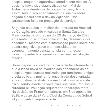
hospital enquanto aguardava atendimento médico. A
paciente havia sido diagnosticada com Mal de
Alzheimer e demência de corpos de Lewy. Ainda
assim, teve o acompanhamento da sua curadora
negado e ficou sem a devida vigilância. Isso
caracterizou falha na prestação de serviço.
Segundo os autos, a mulher deu entrada no Hospital
do Coração, unidade vinculada à Santa Casa de
Misericórdia de Sobral, no dia 29 de março de 2023,
apresentando sintomas como vômito, desmaio e dor
abdominal. Mesmo com a informação prévia sobre seu
quadro cognitivo grave e a necessidade de
acompanhamento constante, ela permaneceu
desacompanhada enquanto aguardava reavaliação
médica.
Horas depois, a curadora da paciente foi informada de
que a idosa havia se evadido das dependências do
hospital. Após buscas realizadas por familiares, amigos
e pela polícia, a mulher foi encontrada desorientada,
emocionalmente abalada e em local considerado de
risco, sendo levada de volta para sua casa. Por isso, a
curadora ajuizou ação requerendo reparação moral.
Na decisão de Primeira Instância, em 8 de agosto de
2025, o Juízo da 2ª Vara Cível da Comarca de Sobral
julgou o pedido improcedente.