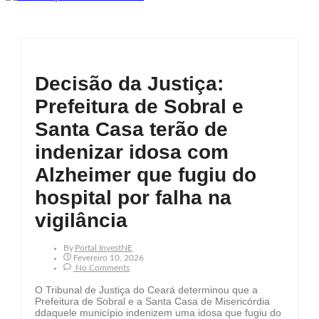
Decisão da Justiça:
Prefeitura de Sobral e
Santa Casa terão de
indenizar idosa com
Alzheimer que fugiu do
hospital por falha na
vigilância
By
Portal InvestNE
Fevereiro 10, 2026
No Comments
O Tribunal de Justiça do Ceará determinou que a
Prefeitura de Sobral e a Santa Casa de Misericórdia
ddaquele município indenizem uma idosa que fugiu do