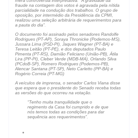
mera controvérsia interpretativa. “A gravidade da
fraude na contagem dos votos é agravada pela nítida
parcialidade na condução dos trabalhos. O grupo de
oposição, por intermédio da Presidência da CPMI,
realizou uma seleção arbitrária de requerimentos para
a pauta do dia”.
O documento foi assinado pelos senadores Randolfe
Rodrigues (PT-AP), Soraya Thronicke (Podemos-MS),
Jussara Lima (PSD-PI), Jaques Wagner (PT-BA) e
Teresa Leitão (PT-PE), e dos deputados Paulo
Pimenta (PT-RS), Damião Feliciano (União-PB), Átila
Lira (PP-PI), Cleber Verde (MDB-MA), Orlando Silva
(PCdoB-SP), Romero Rodrigues (Podemos-PB),
Alencar Santana (PT-SP), Neto Carletto (PP-BA) e
Rogério Correia (PT-MG)
A veículos de imprensa, o senador Carlos Viana disse
que espera que o presidente do Senado receba todas
as versões do que ocorreu na votação.
“Tenho muita tranquilidade que o
regimento da Casa foi cumprido e de que
nós temos todas as condições para dar
sequência aos requerimentos”.