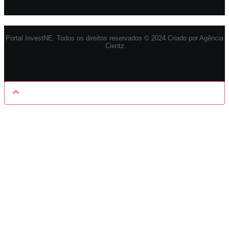
Portal InvestNE. Todos os direitos reservados © 2024 Criado por Agência
Cientz