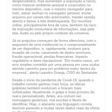
despercebidos, mas aumentam a exposição a riscos,
como misturar ambiente pessoal e corporativo no
mesmo dispositivo, usar o mesmo navegador para
tudo, salvar senhas no navegador pessoal, enviar
arquivos por canais não autorizados, manter sessão
aberta e deixar a tela desbloqueada. Em reuniões
online, principalmente fora de casa, também há risco
de exposição involuntária de informações, seja pela
tela, áudio ou pelo próprio contexto da conversa.
Já os prejuízos começam de forma silenciosa, com o
sequestro de uma credencial ou o comprometimento
de um dispositivo, e, rapidamente, evoluem para
invasão de conta, vazamento de dados sensíveis,
fraude operacional, perdas financeiras, impacto
regulatório e dano reputacional. “Em muitos casos, um
erro simples cometido por uma pessoa em casa acaba
abrindo caminho para um problema maior dentro da
empresa”, alerta Leandro Granja, CISO do Santander.
Desde o início da pandemia de Covid-19, quando o
trabalho remoto ganhou mais força, as táticas
golpistas também evoluíram e ficaram mais
sofisticadas. Atualmente, o golpe é mais próximo do
real e personalizado. Antes, era comum ver
mensagens genéricas, mal escritas e fáceis de
identificar. Hoje, o atacante usa linguagem correta,
domínio parecido e muitas vezes dados reais da vítima