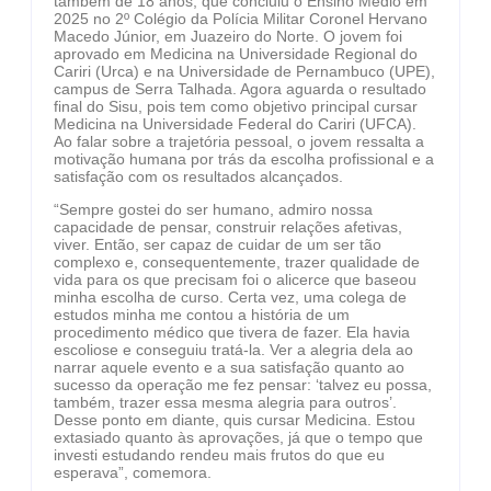
também de 18 anos, que concluiu o Ensino Médio em
2025 no 2º Colégio da Polícia Militar Coronel Hervano
Macedo Júnior, em Juazeiro do Norte. O jovem foi
aprovado em Medicina na Universidade Regional do
Cariri (Urca) e na Universidade de Pernambuco (UPE),
campus de Serra Talhada. Agora aguarda o resultado
final do Sisu, pois tem como objetivo principal cursar
Medicina na Universidade Federal do Cariri (UFCA).
Ao falar sobre a trajetória pessoal, o jovem ressalta a
motivação humana por trás da escolha profissional e a
satisfação com os resultados alcançados.
“Sempre gostei do ser humano, admiro nossa
capacidade de pensar, construir relações afetivas,
viver. Então, ser capaz de cuidar de um ser tão
complexo e, consequentemente, trazer qualidade de
vida para os que precisam foi o alicerce que baseou
minha escolha de curso. Certa vez, uma colega de
estudos minha me contou a história de um
procedimento médico que tivera de fazer. Ela havia
escoliose e conseguiu tratá-la. Ver a alegria dela ao
narrar aquele evento e a sua satisfação quanto ao
sucesso da operação me fez pensar: ‘talvez eu possa,
também, trazer essa mesma alegria para outros’.
Desse ponto em diante, quis cursar Medicina. Estou
extasiado quanto às aprovações, já que o tempo que
investi estudando rendeu mais frutos do que eu
esperava”, comemora.