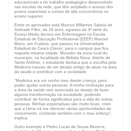
educacionais e do trabalho pedagógico desenvolvido
nas escolas da rede, que têm ampliado o acesso dos
jovens cearenses a cursos de alta concorrência no
ensino superior.
Entre os aprovados está Marcos Willames Saboia de
Andrade Filho, de 18 anos, egresso da 3ª série do
Ensino Médio técnico em Enfermagem na Escola
Estadual de Educação Profissional (EEEP) Manoel
Mano, em Crateús, que passou na Universidade
Estadual do Ceará (Uece), para o campus que fica
naquela mesma cidade. Morador da zona rural do
município, na localidade de Bebida Nova, distrito de
Santo Antônio, o estudante destaca que a escolha pela
Medicina nasceu de um desejo antigo de atuar na área
da saúde e contribuir com a sociedade.
“Medicina era um sonho meu desde criança, para
poder ajudar outras pessoas. A minha inclinação para
a área da saúde veio associada ao desejo de fazer
alguma transformação na sociedade, podendo
contribuir de forma significativa para a vida de outras
pessoas. Minhas expectativas são muito boas, creio
que a Uece irá me oferecer várias oportunidades de
crescimento, contando também com o meu esforço”,
explica.
Outro exemplo é Pedro Lucas de Sousa Bezerra,