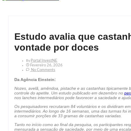
Estudo avalia que castan
vontade por doces
By
Portal InvestNE
Fevereiro 26, 2026
No Comments
Da Agência Einstein:
Nozes, avelã, amêndoa, pistache e as castanhas tipicamente br
controle do apetite. Um estudo publicado em dezembro no
per
nos lanches intermediários pode favorecer a saciedade e ajud
Os pesquisadores recrutaram 84 voluntários e os dividiram em
intermediários. Ao longo de 16 semanas, uma das turmas foi ins
a consumir porções de 33 gramas de castanhas variadas.
Tanto no início como ao final da pesquisa, os participantes r
mensurada a sensação de saciedade, por meio de uma escala