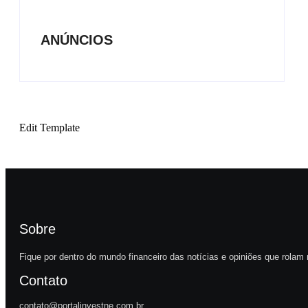
ANÚNCIOS
Edit Template
Sobre
Fique por dentro do mundo financeiro das notícias e opiniões que rolam 
Contato
contato@portalinvestne.com.br