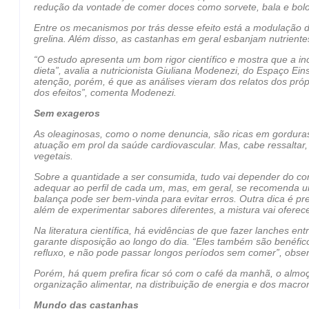
redução da vontade de comer doces como sorvete, bala e bolo.
Entre os mecanismos por trás desse efeito está a modulação 
grelina. Além disso, as castanhas em geral esbanjam nutriente
“O estudo apresenta um bom rigor científico e mostra que a in
dieta”, avalia a nutricionista Giuliana Modenezi, do Espaço Ein
atenção, porém, é que as análises vieram dos relatos dos pró
dos efeitos”, comenta Modenezi.
Sem exageros
As oleaginosas, como o nome denuncia, são ricas em gorduras
atuação em prol da saúde cardiovascular. Mas, cabe ressaltar
vegetais.
Sobre a quantidade a ser consumida, tudo vai depender do cont
adequar ao perfil de cada um, mas, em geral, se recomenda u
balança pode ser bem-vinda para evitar erros. Outra dica é pr
além de experimentar sabores diferentes, a mistura vai oferece
Na literatura científica, há evidências de que fazer lanches en
garante disposição ao longo do dia. “Eles também são benéfico
refluxo, e não pode passar longos períodos sem comer”, obse
Porém, há quem prefira ficar só com o café da manhã, o almoç
organização alimentar, na distribuição de energia e dos macronu
Mundo das castanhas