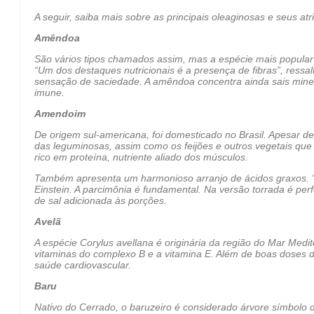
A seguir, saiba mais sobre as principais oleaginosas e seus atr
Amêndoa
São vários tipos chamados assim, mas a espécie mais popula
“Um dos destaques nutricionais é a presença de fibras”, ressal
sensação de saciedade. A amêndoa concentra ainda sais minera
imune.
Amendoim
De origem sul-americana, foi domesticado no Brasil. Apesar de
das leguminosas, assim como os feijões e outros vegetais qu
rico em proteína, nutriente aliado dos músculos.
Também apresenta um harmonioso arranjo de ácidos graxos. “M
Einstein. A parcimônia é fundamental. Na versão torrada é pe
de sal adicionada às porções.
Avelã
A espécie Corylus avellana é originária da região do Mar Med
vitaminas do complexo B e a vitamina E. Além de boas doses 
saúde cardiovascular.
Baru
Nativo do Cerrado, o baruzeiro é considerado árvore símbolo do