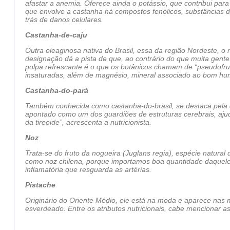
afastar a anemia. Oferece ainda o potássio, que contribui para
que envolve a castanha há compostos fenólicos, substâncias de
trás de danos celulares.
Castanha-de-caju
Outra oleaginosa nativa do Brasil, essa da região Nordeste, o 
designação dá a pista de que, ao contrário do que muita gente 
polpa refrescante é o que os botânicos chamam de “pseudofru
insaturadas, além de magnésio, mineral associado ao bom hu
Castanha-do-pará
Também conhecida como castanha-do-brasil, se destaca pela qu
apontado como um dos guardiões de estruturas cerebrais, aju
da tireoide”, acrescenta a nutricionista.
Noz
Trata-se do fruto da nogueira (Juglans regia), espécie natural
como noz chilena, porque importamos boa quantidade daquele 
inflamatória que resguarda as artérias.
Pistache
Originário do Oriente Médio, ele está na moda e aparece nas 
esverdeado. Entre os atributos nutricionais, cabe mencionar as 