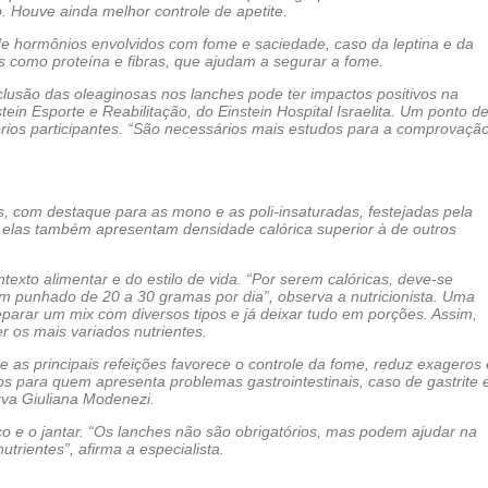
 Houve ainda melhor controle de apetite.
de hormônios envolvidos com fome e saciedade, caso da leptina e da
s como proteína e fibras, que ajudam a segurar a fome.
clusão das oleaginosas nos lanches pode ter impactos positivos na
stein Esporte e Reabilitação, do Einstein Hospital Israelita. Um ponto d
prios participantes. “São necessários mais estudos para a comprovaçã
, com destaque para as mono e as poli-insaturadas, festejadas pela
, elas também apresentam densidade calórica superior à de outros
exto alimentar e do estilo de vida. “Por serem calóricas, deve-se
m punhado de 20 a 30 gramas por dia”, observa a nutricionista. Uma
eparar um mix com diversos tipos e já deixar tudo em porções. Assim,
r os mais variados nutrientes.
tre as principais refeições favorece o controle da fome, reduz exageros 
s para quem apresenta problemas gastrointestinais, caso de gastrite 
rva Giuliana Modenezi.
o e o jantar. “Os lanches não são obrigatórios, mas podem ajudar na
trientes”, afirma a especialista.