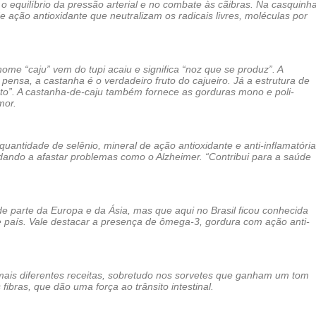
 o equilíbrio da pressão arterial e no combate às cãibras. Na casquinh
 ação antioxidante que neutralizam os radicais livres, moléculas por
nome “caju” vem do tupi acaiu e significa “noz que se produz”. A
pensa, a castanha é o verdadeiro fruto do cajueiro. Já a estrutura de
to”. A castanha-de-caju também fornece as gorduras mono e poli-
mor.
antidade de selênio, mineral de ação antioxidante e anti-inflamatória
dando a afastar problemas como o Alzheimer. “Contribui para a saúde
 de parte da Europa e da Ásia, mas que aqui no Brasil ficou conhecida
país. Vale destacar a presença de ômega-3, gordura com ação anti-
mais diferentes receitas, sobretudo nos sorvetes que ganham um tom
fibras, que dão uma força ao trânsito intestinal.