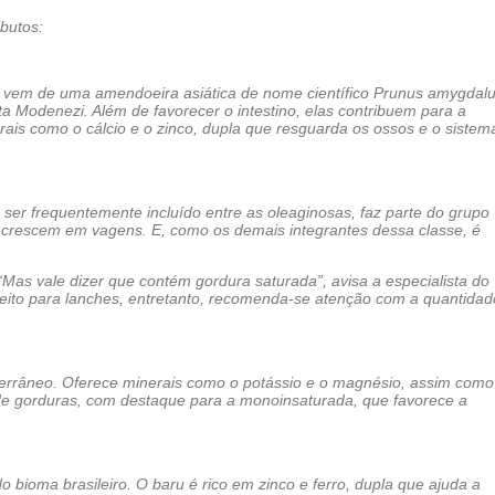
ibutos:
r vem de uma amendoeira asiática de nome científico Prunus amygdalu
ta Modenezi. Além de favorecer o intestino, elas contribuem para a
is como o cálcio e o zinco, dupla que resguarda os ossos e o sistem
 ser frequentemente incluído entre as oleaginosas, faz parte do grupo
e crescem em vagens. E, como os demais integrantes dessa classe, é
as vale dizer que contém gordura saturada”, avisa a especialista do
rfeito para lanches, entretanto, recomenda-se atenção com a quantidad
iterrâneo. Oferece minerais como o potássio e o magnésio, assim como
de gorduras, com destaque para a monoinsaturada, que favorece a
 bioma brasileiro. O baru é rico em zinco e ferro, dupla que ajuda a