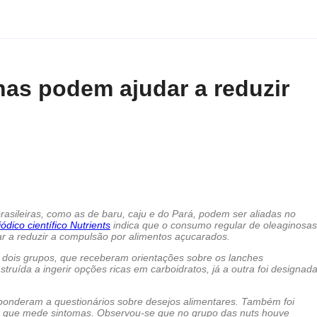
has podem ajudar a reduzir
asileiras, como as de baru, caju e do Pará, podem ser aliadas no
iódico científico
Nutrients
indica que o consumo regular de oleaginosas
ar a reduzir a compulsão por alimentos açucarados.
 dois grupos, que receberam orientações sobre os lanches
truída a ingerir opções ricas em carboidratos, já a outra foi designad
esponderam a questionários sobre desejos alimentares. Também foi
 que mede sintomas. Observou-se que no grupo das nuts houve