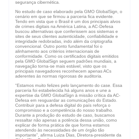
segurança cibernética.
No estudo de caso elaborado pela GMO GlobalSign, o
cenário em que se firmou a parceria fica evidente.
Tendo em vista que o Brasil é um dos principais alvos
de crimes digitais na América Latina, a AC-Defesa
buscou alternativas que conferissem aos sistemas e
sites de seus clientes autenticidade, confiabilidade e
integridade redobradas, indo além da criptografia
convencional. Outro ponto fundamental foi o
alinhamento aos critérios internacionais de
conformidade. Como os certificados digitais emitidos
pela GMO GlobalSign seguem padrões mundiais, a
navegação torna-se mais estável, visto que os
principais navegadores reconhecem apenas ACs
aderentes às normas rigorosas de auditoria.
“Estamos muito felizes pelo lançamento do case. Essa
parceria foi estabelecida há alguns anos e une a
expertise da GMO GlobalSign à missão crítica da AC-
Defesa em resguardar as comunicações do Estado.
Contribuir para a defesa digital do país reforça o
compromisso e a competência do nosso trabalho.
Durante a produção do estudo de caso, buscamos
ressaltar não apenas a potência dessa união, como
explicar de forma prática de que forma estamos
atendendo às necessidades de um órgão tão
importante”, afirma Luiza Dias, Diretora-presidente da