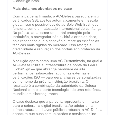
GlobalSign Brasil.
Mais detalhes abordados no case
Com a parceria firmada, a AC-Defesa passou a emitir
certificados SSL aceitos automaticamente em escala
global. Isso é possível devido ao Selo WebTrust, que
funciona como um atestado internacional de confiança.
Na prática, ao acessar um portal protegido pela
instituição, o navegador não exibirá alertas de risco,
pois reconhece que a conexão cumpre as exigências
técnicas mais rígidas do mercado. Isso reforça a
credibilidade e reputação dos portais sob proteção da
AC-Defesa.
A solução opera como uma AC Customizada, na qual a
AC-Defesa utiliza a infraestrutura de ponta da GMO
GlobalSign — que abrange hardware de alta
performance, salas-cofre, auditorias externas e
certificações ISO — para gerar chaves personalizadas
com o nome da própria instituição brasileira. O
resultado é a combinação da autoridade da Defesa
Nacional com o suporte tecnológico de uma referência
mundial em cibersegurança.
O case destaca que a parceria representa um marco
para a soberania digital brasileira. Ao adotar uma
infraestrutura de chaves públicas robusta, a AC-Defesa
assegura que suas comunicações e serviços online