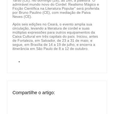
Tarso (CE). No domingo (28), às 16h, a palestra “O
admirável mundo novo do Cordel: Realismo Mágico e
Ficção Científica na Literatura Popular” será proferida
por Bruno Paulino (CE), com mediação de Paiva
Neves (CE).
Após seis edições no Ceará, o evento amplia sua
circulação, levando a literatura de cordel e suas
múltiplas expressões para outros equipamentos da
Caixa Cultural em três capitais do país. Iniciou, antes
de Fortaleza, em Salvador, de 23 a 31 de maio, e
segue, em Brasília de 14 a 19 de julho, e encerra a
itinerância em São Paulo de 8 a 12 de outubro.
Compartilhe o artigo: