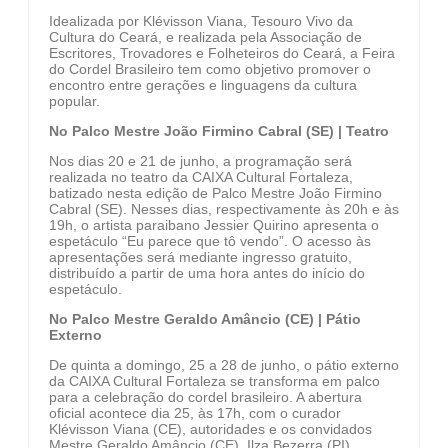
Idealizada por Klévisson Viana, Tesouro Vivo da
Cultura do Ceará, e realizada pela Associação de
Escritores, Trovadores e Folheteiros do Ceará, a Feira
do Cordel Brasileiro tem como objetivo promover o
encontro entre gerações e linguagens da cultura
popular.
No Palco Mestre João Firmino Cabral (SE) | Teatro
Nos dias 20 e 21 de junho, a programação será
realizada no teatro da CAIXA Cultural Fortaleza,
batizado nesta edição de Palco Mestre João Firmino
Cabral (SE). Nesses dias, respectivamente às 20h e às
19h, o artista paraibano Jessier Quirino apresenta o
espetáculo “Eu parece que tô vendo”. O acesso às
apresentações será mediante ingresso gratuito,
distribuído a partir de uma hora antes do início do
espetáculo.
No Palco Mestre Geraldo Amâncio (CE) | Pátio
Externo
De quinta a domingo, 25 a 28 de junho, o pátio externo
da CAIXA Cultural Fortaleza se transforma em palco
para a celebração do cordel brasileiro. A abertura
oficial acontece dia 25, às 17h, com o curador
Klévisson Viana (CE), autoridades e os convidados
Mestre Geraldo Amâncio (CE), Ilza Bezerra (PI),