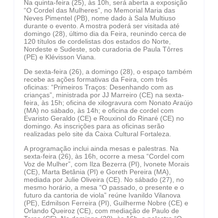
Na quinta-feira (25), às 10h, será aberta a exposição
“O Cordel das Mulheres”, no Memorial Maria das
Neves Pimentel (PB), nome dado à Sala Multiuso
durante o evento. A mostra poderá ser visitada até
domingo (28), último dia da Feira, reunindo cerca de
120 títulos de cordelistas dos estados do Norte,
Nordeste e Sudeste, sob curadoria de Paula Tôrres
(PE) e Klévisson Viana.
De sexta-feira (26), a domingo (28), o espaço também
recebe as ações formativas da Feira, com três
oficinas: “Primeiros Traços: Desenhando com as
crianças”, ministrada por JJ Marreiro (CE) na sexta-
feira, às 15h; oficina de xilogravura com Nonato Araújo
(MA) no sábado, às 14h; e oficina de cordel com
Evaristo Geraldo (CE) e Rouxinol do Rinaré (CE) no
domingo. As inscrições para as oficinas serão
realizadas pelo site da Caixa Cultural Fortaleza.
A programação inclui ainda mesas e palestras. Na
sexta-feira (26), às 16h, ocorre a mesa “Cordel com
Voz de Mulher”, com Ilza Bezerra (PI), Ivonete Morais
(CE), Marta Betânia (PI) e Goreth Pereira (MA),
mediada por Julie Oliveira (CE). No sábado (27), no
mesmo horário, a mesa “O passado, o presente e o
futuro da cantoria de viola” reúne Ivanildo Vilanova
(PE), Edmilson Ferreira (PI), Guilherme Nobre (CE) e
Orlando Queiroz (CE), com mediação de Paulo de