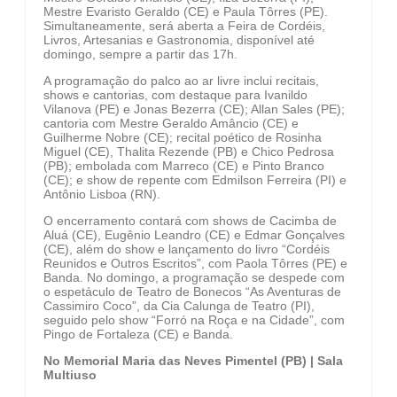
Mestre Evaristo Geraldo (CE) e Paula Tôrres (PE).
Simultaneamente, será aberta a Feira de Cordéis,
Livros, Artesanias e Gastronomia, disponível até
domingo, sempre a partir das 17h.
A programação do palco ao ar livre inclui recitais,
shows e cantorias, com destaque para Ivanildo
Vilanova (PE) e Jonas Bezerra (CE); Allan Sales (PE);
cantoria com Mestre Geraldo Amâncio (CE) e
Guilherme Nobre (CE); recital poético de Rosinha
Miguel (CE), Thalita Rezende (PB) e Chico Pedrosa
(PB); embolada com Marreco (CE) e Pinto Branco
(CE); e show de repente com Edmilson Ferreira (PI) e
Antônio Lisboa (RN).
O encerramento contará com shows de Cacimba de
Aluá (CE), Eugênio Leandro (CE) e Edmar Gonçalves
(CE), além do show e lançamento do livro “Cordéis
Reunidos e Outros Escritos”, com Paola Tôrres (PE) e
Banda. No domingo, a programação se despede com
o espetáculo de Teatro de Bonecos “As Aventuras de
Cassimiro Coco”, da Cia Calunga de Teatro (PI),
seguido pelo show “Forró na Roça e na Cidade”, com
Pingo de Fortaleza (CE) e Banda.
No Memorial Maria das Neves Pimentel (PB) | Sala
Multiuso