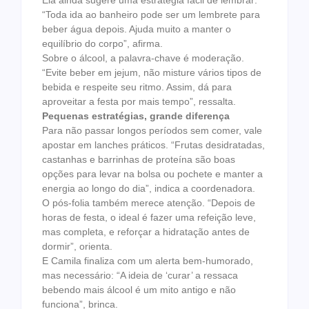
Ela ainda sugere uma estratégia fácil de lembrar:
“Toda ida ao banheiro pode ser um lembrete para
beber água depois. Ajuda muito a manter o
equilíbrio do corpo”, afirma.
Sobre o álcool, a palavra-chave é moderação.
“Evite beber em jejum, não misture vários tipos de
bebida e respeite seu ritmo. Assim, dá para
aproveitar a festa por mais tempo”, ressalta.
Pequenas estratégias, grande diferença
Para não passar longos períodos sem comer, vale
apostar em lanches práticos. “Frutas desidratadas,
castanhas e barrinhas de proteína são boas
opções para levar na bolsa ou pochete e manter a
energia ao longo do dia”, indica a coordenadora.
O pós-folia também merece atenção. “Depois de
horas de festa, o ideal é fazer uma refeição leve,
mas completa, e reforçar a hidratação antes de
dormir”, orienta.
E Camila finaliza com um alerta bem-humorado,
mas necessário: “A ideia de ‘curar’ a ressaca
bebendo mais álcool é um mito antigo e não
funciona”, brinca.