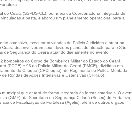
Fortaleza.
cial do Ceará (SSPDS-CE), por meio da Coordenadoria Integrada de
vinculadas à pasta, elaborou um planejamento operacional para a
to ostensivo, executar atividades de Polícia Judiciária e atuar na
do Ceará desenvolveram seus devidos planos de atuação para o São
ças de Segurança do Ceará atuando diariamente no evento.
 72 bombeiros do Corpo de Bombeiros Militar do Estado do Ceará
eará (PCCE) e 96 da Polícia Militar do Ceará (PMCE), divididos em
ciamento de Choque (CPChoque), do Regimento de Polícia Montada
 de Rondas de Ações Intensivas e Ostensivas (CPRaio).
o municipal que atuará de forma integrada às forças estaduais. O even
eza (GMF), da Secretaria da Segurança Cidadã (Sesec) de Fortaleza,
ncia de Fiscalização de Fortaleza (Agefis), além de outros órgãos