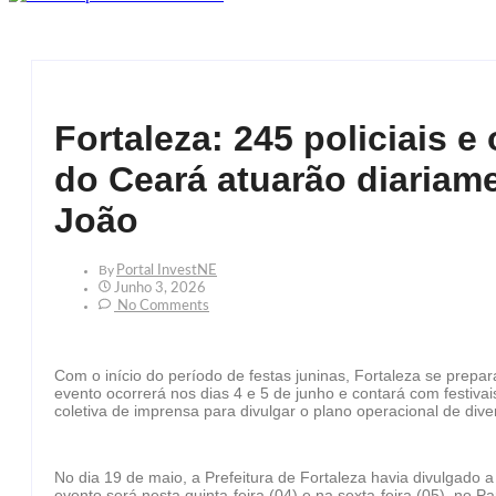
Fortaleza: 245 policiais 
do Ceará atuarão diariam
João
By
Portal InvestNE
Junho 3, 2026
No Comments
Com o início do período de festas juninas, Fortaleza se prepar
evento ocorrerá nos dias 4 e 5 de junho e contará com festivais
coletiva de imprensa para divulgar o plano operacional de dive
No dia 19 de maio, a Prefeitura de Fortaleza havia divulgado 
evento será nesta quinta-feira (04) e na sexta-feira (05), no