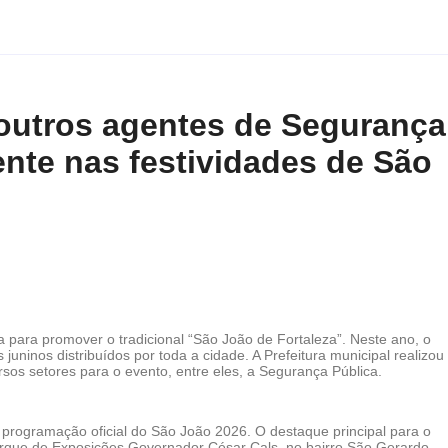
e outros agentes de Segurança
ente nas festividades de São
a para promover o tradicional “São João de Fortaleza”. Neste ano, o
 juninos distribuídos por toda a cidade. A Prefeitura municipal realizou
rsos setores para o evento, entre eles, a Segurança Pública.
a programação oficial do São João 2026. O destaque principal para o
 Parque de Exposições Governador César Cals, no bairro São Gerardo,