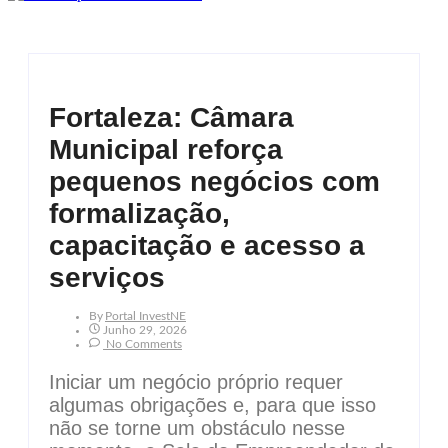
Fortaleza: Câmara
Municipal reforça
pequenos negócios com
formalização,
capacitação e acesso a
serviços
By
Portal InvestNE
Junho 29, 2026
No Comments
Iniciar um negócio próprio requer
algumas obrigações e, para que isso
não se torne um obstáculo nesse