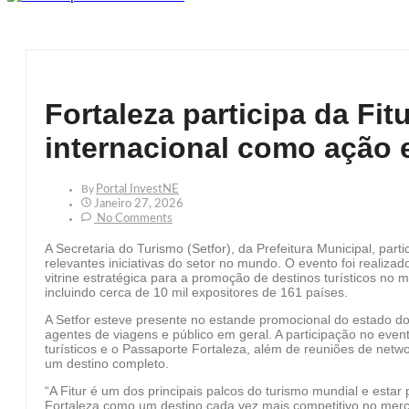
Fortaleza participa da Fi
internacional como ação 
By
Portal InvestNE
Janeiro 27, 2026
No Comments
A Secretaria do Turismo (Setfor), da Prefeitura Municipal, part
relevantes iniciativas do setor no mundo. O evento foi realiza
vitrine estratégica para a promoção de destinos turísticos no m
incluindo cerca de 10 mil expositores de 161 países.
A Setfor esteve presente no estande promocional do estado do 
agentes de viagens e público em geral. A participação no event
turísticos e o Passaporte Fortaleza, além de reuniões de netwo
um destino completo.
“A Fitur é um dos principais palcos do turismo mundial e estar
Fortaleza como um destino cada vez mais competitivo no merca