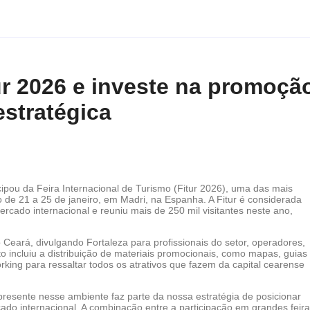
tur 2026 e investe na promoçã
estratégica
icipou da Feira Internacional de Turismo (Fitur 2026), uma das mais
do de 21 a 25 de janeiro, em Madri, na Espanha. A Fitur é considerada
ercado internacional e reuniu mais de 250 mil visitantes neste ano,
Ceará, divulgando Fortaleza para profissionais do setor, operadores,
o incluiu a distribuição de materiais promocionais, como mapas, guias
rking para ressaltar todos os atrativos que fazem da capital cearense
 presente nesse ambiente faz parte da nossa estratégia de posicionar
do internacional. A combinação entre a participação em grandes feira