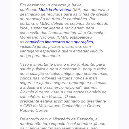
Em dezembro, o governo já havia
publicado
Medida Provisória
(MP) que autoriza a
destinação de recursos para as linhas de crédito
de renovação da frota de caminhões. Por
portaria, o MDIC definiu os critérios de conteúdo
local, sustentabilidade e reciclagem para
concessão dos financiamentos. Já o Conselho
Monetário Nacional (CMN) estabeleceu
as
condições financeiras das operações
,
incluindo juros, prazos e carência, com
vantagens especiais a quem entregar veículo
antigo para desmonte.
“Isso é importante para o meio ambiente, para
saúde pública e para a economia, porque retira
de circulação veículos antigos que poluem mais,
coloca nas rodovias veículos novos e mais
seguros e ajuda a segurar emprego e estimular
a indústria e o comércio nacional”, afirmou
Alckmin durante visita a uma concessionária de
caminhões, em Brasília. O vice-
presidente estava acompanhado do presidente
e CEO da Volkswagen Caminhões e Ônibus,
Roberto Cortes.
De acordo com o Ministério da Fazenda, a
medida não terá impacto fiscal primário, já que
os financiamentos são reembolsáveis, não