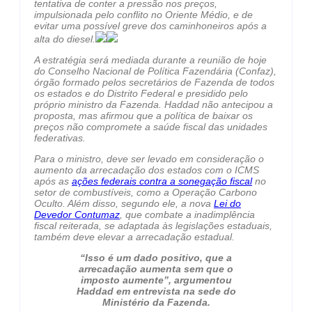
tentativa de conter a pressão nos preços,
impulsionada pelo conflito no Oriente Médio, e de
evitar uma possível greve dos caminhoneiros após a
alta do diesel.
A estratégia será mediada durante a reunião de hoje
do Conselho Nacional de Política Fazendária (Confaz),
órgão formado pelos secretários de Fazenda de todos
os estados e do Distrito Federal e presidido pelo
próprio ministro da Fazenda. Haddad não antecipou a
proposta, mas afirmou que a política de baixar os
preços não compromete a saúde fiscal das unidades
federativas.
Para o ministro, deve ser levado em consideração o
aumento da arrecadação dos estados com o ICMS
após as
ações federais contra a sonegação fiscal
no
setor de combustíveis, como a Operação Carbono
Oculto. Além disso, segundo ele, a nova
Lei do
Devedor Contumaz
, que combate a inadimplência
fiscal reiterada, se adaptada às legislações estaduais,
também deve elevar a arrecadação estadual.
“Isso é um dado positivo, que a
arrecadação aumenta sem que o
imposto aumente”, argumentou
Haddad em entrevista na sede do
Ministério da Fazenda.