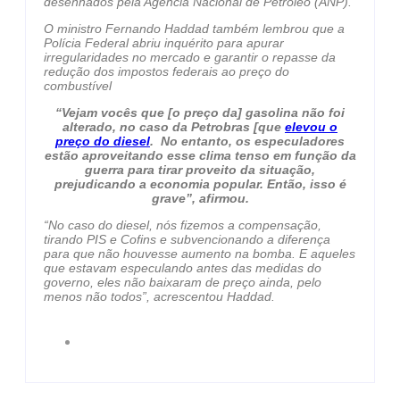
desenhados pela Agência Nacional de Petróleo (ANP).
O ministro Fernando Haddad também lembrou que a
Polícia Federal abriu inquérito para apurar
irregularidades no mercado e garantir o repasse da
redução dos impostos federais ao preço do
combustível
“Vejam vocês que [o preço da] gasolina não foi
alterado, no caso da Petrobras [que
elevou o
preço do diesel
. No entanto, os especuladores
estão aproveitando esse clima tenso em função da
guerra para tirar proveito da situação,
prejudicando a economia popular. Então, isso é
grave”, afirmou.
“No caso do diesel, nós fizemos a compensação,
tirando PIS e Cofins e subvencionando a diferença
para que não houvesse aumento na bomba. E aqueles
que estavam especulando antes das medidas do
governo, eles não baixaram de preço ainda, pelo
menos não todos”, acrescentou Haddad.