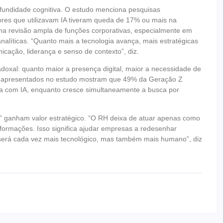
fundidade cognitiva. O estudo menciona pesquisas
res que utilizavam IA tiveram queda de 17% ou mais na
a revisão ampla de funções corporativas, especialmente em
nalíticas. “Quanto mais a tecnologia avança, mais estratégicas
cação, liderança e senso de contexto”, diz.
xal: quanto maior a presença digital, maior a necessidade de
os apresentados no estudo mostram que 49% da Geração Z
tiva com IA, enquanto cresce simultaneamente a busca por
” ganham valor estratégico. “O RH deixa de atuar apenas como
nsformações. Isso significa ajudar empresas a redesenhar
ho será cada vez mais tecnológico, mas também mais humano”, diz