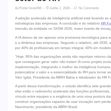
Portal InvestNE
Junho 1, 2026
No Comments
By
A adoção acelerada de inteligência artificial está levando 
estratégicas das empresas. A conclusão é do relatório
HR Fut
imersão da entidade no SXSW 2026, maior evento de inovaç
A IA deixou de ser apenas uma promessa tecnológica para se
e a dinâmica das empresas. Segundo o relatório, até 2030
por 40% de profissionais em tempo integral, 40% em modelos
“Hoje, 95% das organizações ainda não reportam retorno clar
que conseguem gerar valor não tratam IA como projeto exclus
implementação, integrando o melhor da inteligência humana co
potencializar o valor e a essencialidade do RH para tornar a
Vitor Igdal, Presidente da ABRH Bahia e Idealizador do HR Fu
A partir dessa transformação, o estudo identifica sete grand
elas estão o redesenho acelerado das funções profissionais
vínculo entre equipes e a exigência de uma nova postura das
construir organizações capazes de usar inovação sem perder
Nascimento, presidente da ABRH Brasil.