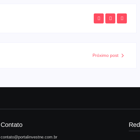
Próximo post
Contato
Red
contato@portalinvestne.com.br