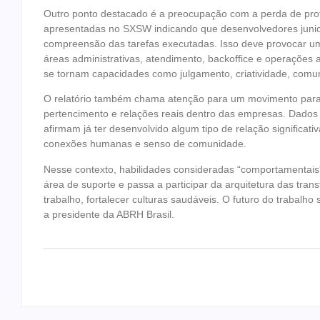
Outro ponto destacado é a preocupação com a perda de pro
apresentadas no SXSW indicando que desenvolvedores junio
compreensão das tarefas executadas. Isso deve provocar um
áreas administrativas, atendimento, backoffice e operações a
se tornam capacidades como julgamento, criatividade, comuni
O relatório também chama atenção para um movimento parado
pertencimento e relações reais dentro das empresas. Dad
afirmam já ter desenvolvido algum tipo de relação significa
conexões humanas e senso de comunidade.
Nesse contexto, habilidades consideradas “comportamentais
área de suporte e passa a participar da arquitetura das tra
trabalho, fortalecer culturas saudáveis. O futuro do trabal
a presidente da ABRH Brasil.