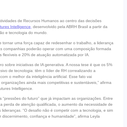
as atividades de Recursos Humanos ao centro das decisões
ures Intelligence
,
desenvolvido pela ABRH Brasil a partir da
ão e tecnologia do mundo.
 tornar uma força capaz de redesenhar o trabalho, a liderança
, as companhias poderão operar com uma composição formada
 flexíveis e 20% de atuação automatizada por IA.
o sobre iniciativas de IA generativa. A nossa tese é que os 5%
ivo de tecnologia: têm o líder de RH correalizando a
m o melhor da inteligência artificial. Esse fato vai
s organizações ainda mais competitivas e sustentáveis,” afirma
tures Intelligence.
es “pressões do futuro” que já impactam as organizações. Entre
, a perda de atenção qualificada, o aumento da necessidade de
 lideranças. “O desafio não é competir com a tecnologia, e sim
 discernimento, confiança e humanidade”, afirma Leyla