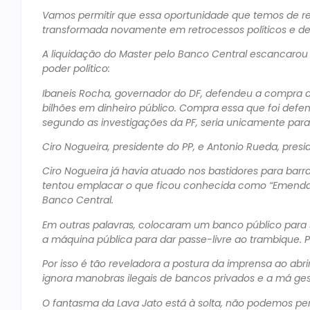
Vamos permitir que essa oportunidade que temos de resp
transformada novamente em retrocessos políticos e de
A liquidação do Master pelo Banco Central escancarou 
poder político:
Ibaneis Rocha, governador do DF, defendeu a compra d
bilhões em dinheiro público. Compra essa que foi defe
segundo as investigações da PF, seria unicamente para 
Ciro Nogueira, presidente do PP, e Antonio Rueda, pre
Ciro Nogueira já havia atuado nos bastidores para bar
tentou emplacar o que ficou conhecida como “Emenda M
Banco Central.
Em outras palavras, colocaram um banco público para 
a máquina pública para dar passe-livre ao trambique. Pri
Por isso é tão reveladora a postura da imprensa ao ab
ignora manobras ilegais de bancos privados e a má ge
O fantasma da Lava Jato está à solta, não podemos per