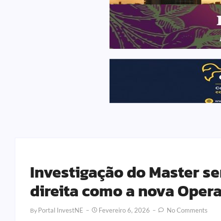
Investigação do Master se
direita como a nova Oper
Portal InvestNE
Fevereiro 6, 2026
No Comments
By