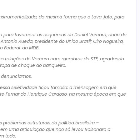
instrumentalizada, da mesma forma que a Lava Jato, para
a para favorecer os esquemas de Daniel Vorcaro, dono do
 Antonio Rueda, presidente do União Brasil; Ciro Nogueira,
to Federal, do MDB.
r as relações de Vorcaro com membros do STF, agradando
 tropa de choque do banqueiro.
já denunciamos.
dessa seletividade ficou famoso: a mensagem em que
dente Fernando Henrique Cardoso, na mesma época em que
roblemas estruturais da política brasileira –
is em uma articulação que não só levou Bolsonaro à
um todo.