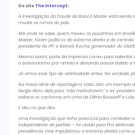
Do site
The Intercept
:
A investigação da fraude do Banco Master está sendo 
mudar os rumos do país.
Até onde se sabe, quem mexeu os pauzinhos em Brasíli
Master, foram políticos da extrema direita e do centrão:
presidente do PP; e Ibaneis Rocha, governador do Distri
Mesmo assim, parte da imprensa correu para salienta
o bolsonarismo pró-anistia e deixando passar batido a
Já vimos esse tipo de seletividade antes. Na verdade, 
Na nossa série de reportagens Vaza Jato um exemplo 
Sergio Moro dizia para “não melindrarem” o ex-presi
soltava os cachorros em cima de Dilma Rousseff e Lula.
E deu no que deu.
Uma investigação que tinha potencial para combater os p
independente de partido – foi usada para fins eleitora
presidência, mas impulsionou a extrema direita como 