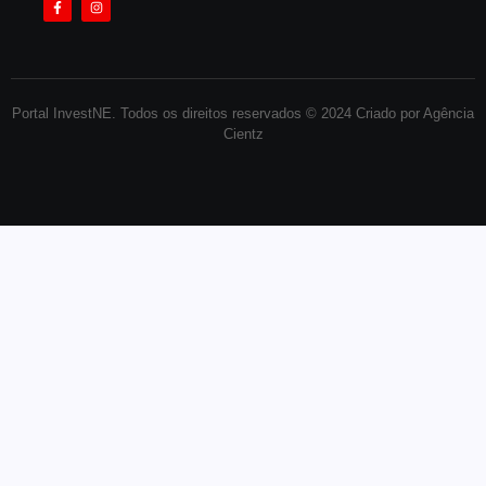
Portal InvestNE. Todos os direitos reservados © 2024 Criado por Agência
Cientz