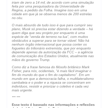
iriam de zero a 14 mil, de acordo com uma simulação
feita por uma pesquisadora da Universidade de
Regina, a pedido da Folha. Imagine isso em uma
cidade em que já se observa menos de 200 estrelas
no céu.
O mais absurdo de tudo isso é que para cumprir seu
plano, Musk só precisa estar dizendo a verdade – há
quem diga que seu projeto por enquanto é uma
espécie de “venda de terreno na lua”, com muitos
obstáculos a superar para se tornar viável. Não há
nenhum órgão internacional que possa conter os
foguetes do trilionário extremista, que por enquanto
depende apenas da autorização da FCC – a agência
de comunicação dos Estados Unidos, atualmente nas
mãos do governo Trump.
Como diz a frase famosa do filósofo britânico Mark
Fisher, para nós, ocidentais, “é mais fácil imaginar o
fim do mundo do que o fim do capitalismo”. Em um
mundo em que a democracia falha, o multilateralismo
cambaleia e o poder e a riqueza se concentram em
indivíduos, resistir e priorizar o coletivo é cada vez
mais urgente.
*** ***
Esse texto é baseado nas informações e reflexões