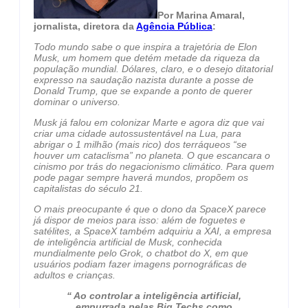
Por Marina Amaral,
jornalista, diretora da
Agência Pública
:
Todo mundo sabe o que inspira a trajetória de Elon
Musk, um homem que detém metade da riqueza da
população mundial. Dólares, claro, e o desejo ditatorial
expresso na saudação nazista durante a posse de
Donald Trump, que se expande a ponto de querer
dominar o universo.
Musk já falou em colonizar Marte e agora diz que vai
criar uma cidade autossustentável na Lua, para
abrigar o 1 milhão (mais rico) dos terráqueos “se
houver um cataclisma” no planeta. O que escancara o
cinismo por trás do negacionismo climático. Para quem
pode pagar sempre haverá mundos, propõem os
capitalistas do século 21.
O mais preocupante é que o dono da SpaceX parece
já dispor de meios para isso: além de foguetes e
satélites, a SpaceX também adquiriu a XAI, a empresa
de inteligência artificial de Musk, conhecida
mundialmente pelo Grok, o chatbot do X, em que
usuários podiam fazer imagens pornográficas de
adultos e crianças.
“ Ao controlar a inteligência artificial,
empurrada pelas Big Techs como