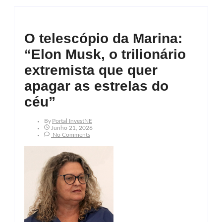
O telescópio da Marina:
“Elon Musk, o trilionário
extremista que quer
apagar as estrelas do
céu”
By
Portal InvestNE
Junho 21, 2026
No Comments