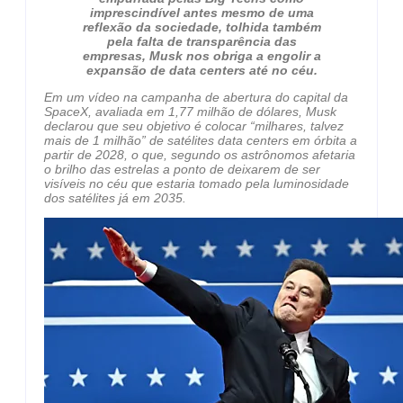
imprescindível antes mesmo de uma
reflexão da sociedade, tolhida também
pela falta de transparência das
empresas, Musk nos obriga a engolir a
expansão de data centers até no céu.
Em um vídeo na campanha de abertura do capital da
SpaceX, avaliada em 1,77 milhão de dólares, Musk
declarou que seu objetivo é colocar “milhares, talvez
mais de 1 milhão” de satélites data centers em órbita a
partir de 2028, o que, segundo os astrônomos afetaria
o brilho das estrelas a ponto de deixarem de ser
visíveis no céu que estaria tomado pela luminosidade
dos satélites já em 2035.