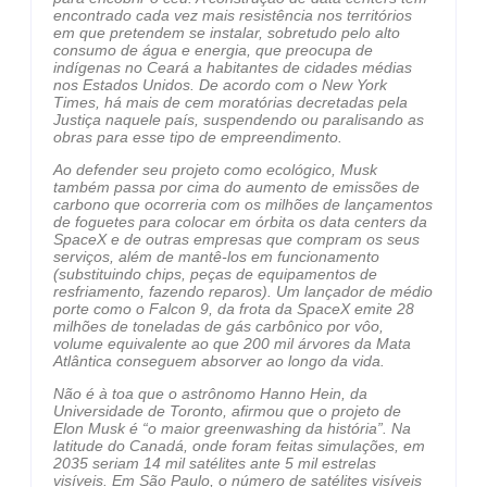
encontrado cada vez mais resistência nos territórios
em que pretendem se instalar, sobretudo pelo alto
consumo de água e energia, que preocupa de
indígenas no Ceará a habitantes de cidades médias
nos Estados Unidos. De acordo com o New York
Times, há mais de cem moratórias decretadas pela
Justiça naquele país, suspendendo ou paralisando as
obras para esse tipo de empreendimento.
Ao defender seu projeto como ecológico, Musk
também passa por cima do aumento de emissões de
carbono que ocorreria com os milhões de lançamentos
de foguetes para colocar em órbita os data centers da
SpaceX e de outras empresas que compram os seus
serviços, além de mantê-los em funcionamento
(substituindo chips, peças de equipamentos de
resfriamento, fazendo reparos). Um lançador de médio
porte como o Falcon 9, da frota da SpaceX emite 28
milhões de toneladas de gás carbônico por vôo,
volume equivalente ao que 200 mil árvores da Mata
Atlântica conseguem absorver ao longo da vida.
Não é à toa que o astrônomo Hanno Hein, da
Universidade de Toronto, afirmou que o projeto de
Elon Musk é “o maior greenwashing da história”. Na
latitude do Canadá, onde foram feitas simulações, em
2035 seriam 14 mil satélites ante 5 mil estrelas
visíveis. Em São Paulo, o número de satélites visíveis