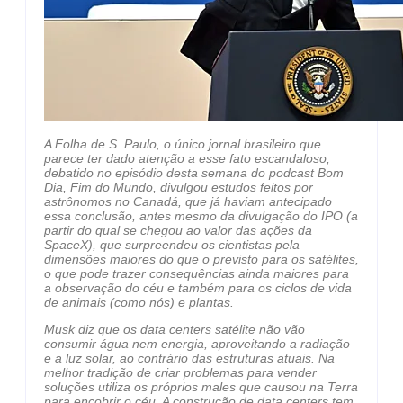
A Folha de S. Paulo, o único jornal brasileiro que
parece ter dado atenção a esse fato escandaloso,
debatido no episódio desta semana do podcast Bom
Dia, Fim do Mundo, divulgou estudos feitos por
astrônomos no Canadá, que já haviam antecipado
essa conclusão, antes mesmo da divulgação do IPO (a
partir do qual se chegou ao valor das ações da
SpaceX), que surpreendeu os cientistas pela
dimensões maiores do que o previsto para os satélites,
o que pode trazer consequências ainda maiores para
a observação do céu e também para os ciclos de vida
de animais (como nós) e plantas.
Musk diz que os data centers satélite não vão
consumir água nem energia, aproveitando a radiação
e a luz solar, ao contrário das estruturas atuais. Na
melhor tradição de criar problemas para vender
soluções utiliza os próprios males que causou na Terra
para encobrir o céu. A construção de data centers tem