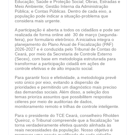
Educação; Saúde e Proteção Social; Obras, Estradas e
Meio Ambiente; Gestão Interna da Administração
Pública; e Contas Públicas. Dentro de cada eixo, a
população pode indicar a situação-problema que
considera mais urgente.
A participação é aberta a todos os cidadãos e pode ser
realizada de forma online até 30 de março (segunda-
feira), por formulário eletrônico. A iniciativa integra o
planejamento do Plano Anual de Fiscalização (PAF)
2026-2027 e é conduzida pelo Tribunal de Contas do
Ceará, por meio da Secretaria de Controle Externo
(Secex), com base em metodologia estruturada para
transformar a participação cidadã em ações de
controle efetivas e de alto impacto social.
Para garantir foco e efetividade, a metodologia prevê
voto único por eixo, evitando a dispersão de
prioridades e permitindo um diagnóstico mais preciso
das demandas sociais. Além disso, a seleção dos
temas prioriza assuntos que possibilitem respostas
céleres por meio de auditorias de dados,
monitoramento remoto e trilhas de controle inteligente.
Para o presidente do TCE Ceará, conselheiro Rholden
Queiroz, o Tribunal compreende que a fiscalização “se
torna verdadeiramente efetiva quando alinhada às
reais necessidades da população. Nosso objetivo é
promover uma escuta qualificada de cada cidadão