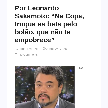
Por Leonardo
Sakamoto: “Na Copa,
troque as bets pelo
bolão, que não te
empobrece”
By
Portal InvestNE
Junho 24, 2026
No Comments
Do