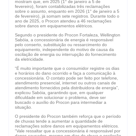
mostram que, em 2025 (1° de janeiro a 5 de
fevereiro), foram contabilizadas três reclamações
sobre o assunto, enquanto em 2026 (1° de janeiro a 5
de fevereiro), já somam sete registros. Durante todo o
ano de 2025, o Procon atendeu a 46 reclamações
sobre danos em equipamentos elétricos.
Segundo o presidente do Procon Fortaleza, Wellington
Sabóia, a concessionária de energia é responsável
pelo conserto, substituição ou ressarcimento do
equipamento, independente do motivo de causa da
oscilação de energia ou interrupção do fornecimento
da eletricidade.
“É muito importante que o consumidor registre os dias
e horários do dano ocorrido e faça a comunicação à
concessionária. O contato pode ser feito por telefone,
atendimento presencial, internet ou outros canais de
atendimento fornecidos pela distribuidora de energia”,
explicou Sabóia, garantindo que, em qualquer
dificuldade em solucionar o problema, deve ser
buscado o auxílio do Procon para intermediar a
situação.
O presidente do Procon também reforça que o período
de chuvas tende a aumentar a quantidade de
reclamações sobre danos em equipamentos elétricos.
“Vale ressaltar que a concessionária é responsável por
danos causados, mesmo em dias de chuva e oscilação