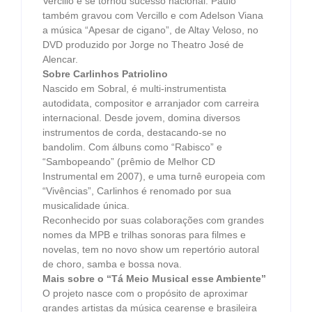
Vercillo e se tornou sucesso nacional. Paulo
também gravou com Vercillo e com Adelson Viana
a música “Apesar de cigano”, de Altay Veloso, no
DVD produzido por Jorge no Theatro José de
Alencar.
Sobre Carlinhos Patriolino
Nascido em Sobral, é multi-instrumentista
autodidata, compositor e arranjador com carreira
internacional. Desde jovem, domina diversos
instrumentos de corda,
destacando-se no
bandolim. Com álbuns como “Rabisco” e
“Sambopeando” (prêmio de Melhor CD
Instrumental em 2007), e uma turnê europeia com
“Vivências”, Carlinhos é renomado por sua
musicalidade única.
Reconhecido por suas colaborações com grandes
nomes da MPB e trilhas sonoras para filmes e
novelas, tem no novo show um repertório autoral
de choro, samba e bossa nova.
Mais sobre o “Tá Meio Musical esse Ambiente”
O projeto nasce com o propósito de aproximar
grandes artistas da música cearense e brasileira