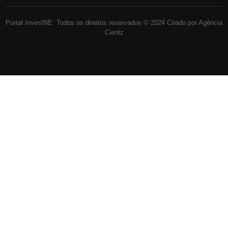
Portal InvestNE. Todos os direitos reservados © 2024 Criado por Agência
Cientz