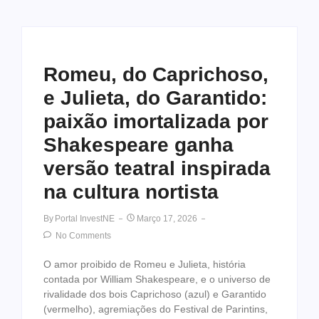
Romeu, do Caprichoso,
e Julieta, do Garantido:
paixão imortalizada por
Shakespeare ganha
versão teatral inspirada
na cultura nortista
By
Portal InvestNE
Março 17, 2026
No Comments
O amor proibido de Romeu e Julieta, história
contada por William Shakespeare, e o universo de
rivalidade dos bois Caprichoso (azul) e Garantido
(vermelho), agremiações do Festival de Parintins,