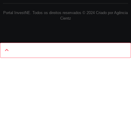
Portal InvestNE. Todos os direitos reservados © 2024 Criado por Agência
Cientz