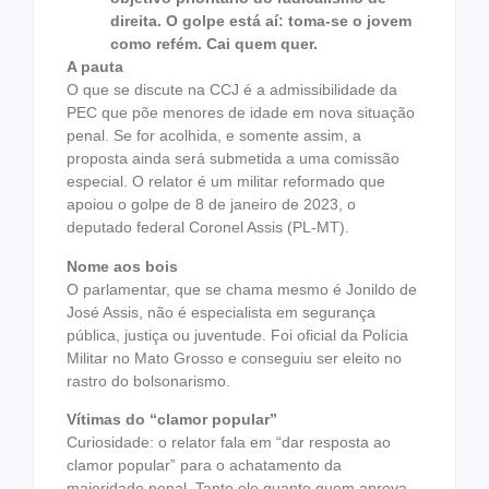
direita. O golpe está aí: toma-se o jovem
como refém. Cai quem quer.
A pauta
O que se discute na CCJ é a admissibilidade da
PEC que põe menores de idade em nova situação
penal. Se for acolhida, e somente assim, a
proposta ainda será submetida a uma comissão
especial. O relator é um militar reformado que
apoiou o golpe de 8 de janeiro de 2023, o
deputado federal Coronel Assis (PL-MT).
Nome aos bois
O parlamentar, que se chama mesmo é Jonildo de
José Assis, não é especialista em segurança
pública, justiça ou juventude. Foi oficial da Polícia
Militar no Mato Grosso e conseguiu ser eleito no
rastro do bolsonarismo.
Vítimas do “clamor popular”
Curiosidade: o relator fala em “dar resposta ao
clamor popular” para o achatamento da
maioridade penal. Tanto ele quanto quem aprova