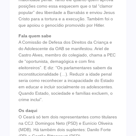
posições como essa esquecem que o tal “clamor
popular” deu liberdade a Barrabás e enviou Jesus
Cristo para a tortura e a execução. Também foi o
que apoiou o genocídio promovido por Hitler.
Fala quem sabe
A Comissão de Defesa dos Direitos da Criança e
do Adolescente da OAB se manifestou. Ariel de
Castro Alves, membro do colegiado, chama a PEC
de “oportunista, demagógica e com fins
eleitoreiros”. E diz: “Os parlamentares sabem da
inconstitucionalidade (…). Reduzir a idade penal
seria como reconhecer a incapacidade do Estado
em educar e incluir socialmente os adolescentes.
Quando Estado, sociedade e famílias excluem, o
crime inclui”.
Os daqui
O Ceará só tem dois representantes como titulares
na CCJ: Domingos Neto (PSD) e Eunício Oliveira
(MDB). Há também dois suplentes: Danilo Forte
(PP) e Gastão Bittencourt (PSD).