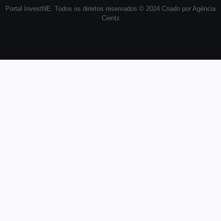
Portal InvestNE. Todos os direitos reservados © 2024 Criado por Agência
Cientz