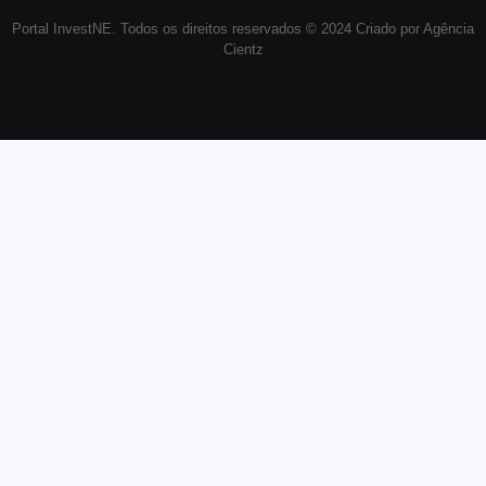
Portal InvestNE. Todos os direitos reservados © 2024 Criado por Agência
Cientz