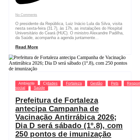
No Comments
O presidente da República, Luiz Inácio Lula da Silva, visita
nesta sexta-feira (31.7), às 17h, as instalações do Hospital
Universitário do Ceará (HUC). O ministro Alexandre Padilha,
da Saúde, acompanha a agenda juntamente...
Read More
Ambiente
Cidades
Fortaleza
Gestão
Pets
Respon
social
Saúde
Prefeitura de Fortaleza
antecipa Campanha de
Vacinação Antirrábica 2026;
Dia D será sábado (1º.8), com
250 pontos de imunização