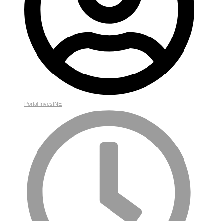
Portal InvestNE