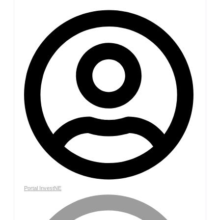
Portal InvestNE