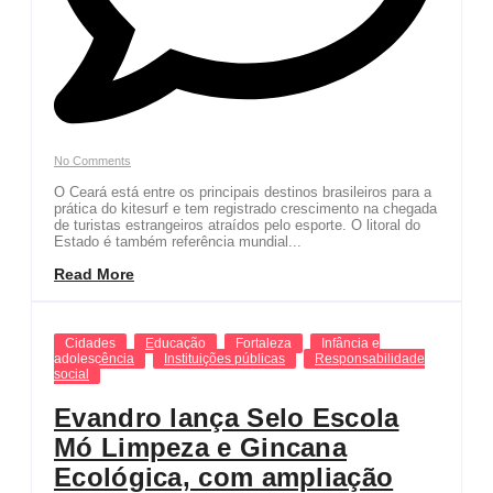
No Comments
O Ceará está entre os principais destinos brasileiros para a
prática do kitesurf e tem registrado crescimento na chegada
de turistas estrangeiros atraídos pelo esporte. O litoral do
Estado é também referência mundial...
Read More
Cidades
Educação
Fortaleza
Infância e
adolescência
Instituições públicas
Responsabilidade
social
Evandro lança Selo Escola
Mó Limpeza e Gincana
Ecológica, com ampliação