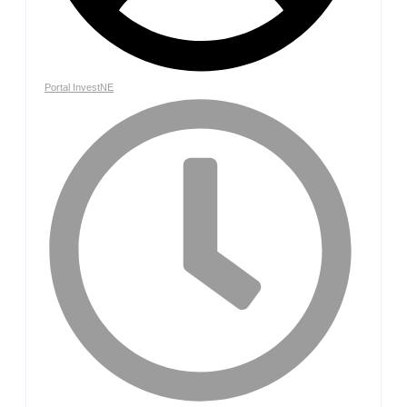
Portal InvestNE