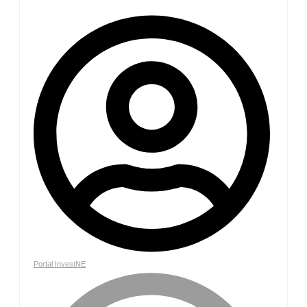
Portal InvestNE