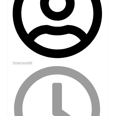
Portal InvestNE