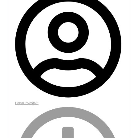
Portal InvestNE