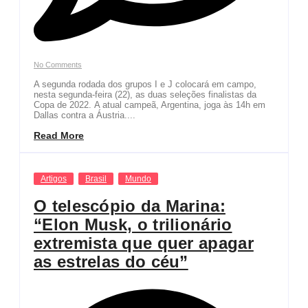
No Comments
A segunda rodada dos grupos I e J colocará em campo,
nesta segunda-feira (22), as duas seleções finalistas da
Copa de 2022. A atual campeã, Argentina, joga às 14h em
Dallas contra a Áustria....
Read More
Artigos
Brasil
Mundo
O telescópio da Marina:
“Elon Musk, o trilionário
extremista que quer apagar
as estrelas do céu”