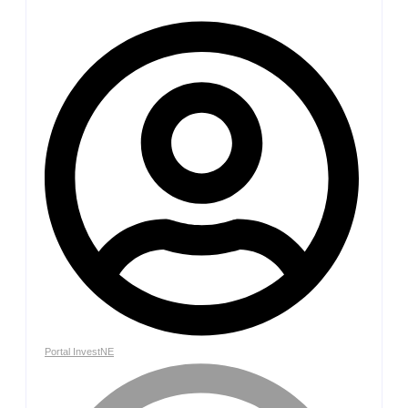
Portal InvestNE