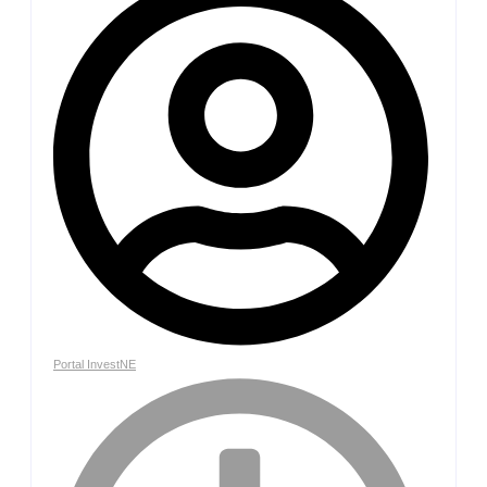
Portal InvestNE