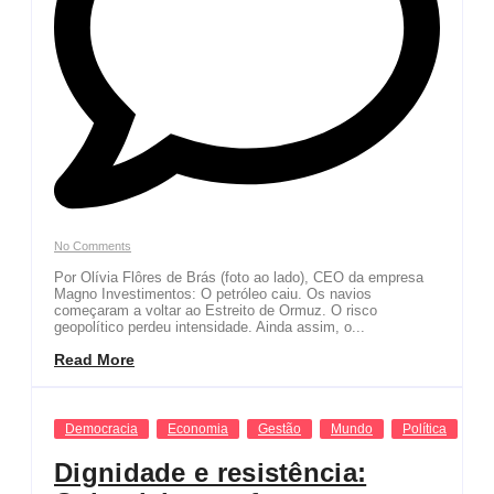
No Comments
Por Olívia Flôres de Brás (foto ao lado), CEO da empresa
Magno Investimentos: O petróleo caiu. Os navios
começaram a voltar ao Estreito de Ormuz. O risco
geopolítico perdeu intensidade. Ainda assim, o...
Read More
Democracia
Economia
Gestão
Mundo
Política
Dignidade e resistência: