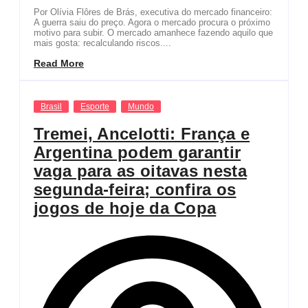
Por Olívia Flôres de Brás, executiva do mercado financeiro:
A guerra saiu do preço. Agora o mercado procura o próximo
motivo para subir. O mercado amanhece fazendo aquilo que
mais gosta: recalculando riscos....
Read More
Brasil
Esporte
Mundo
Tremei, Ancelotti: França e
Argentina podem garantir
vaga para as oitavas nesta
segunda-feira; confira os
jogos de hoje da Copa