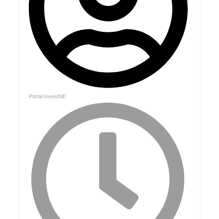
Portal InvestNE