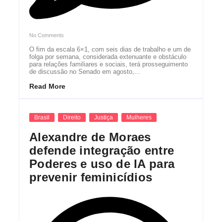
No Comments
O fim da escala 6×1, com seis dias de trabalho e um de
folga por semana, considerada extenuante e obstáculo
para relações familiares e sociais, terá prosseguimento
de discussão no Senado em agosto,...
Read More
Brasil
Direito
Justiça
Mulheres
Alexandre de Moraes
defende integração entre
Poderes e uso de IA para
prevenir feminicídios