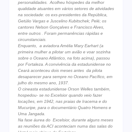
personalidades. Acolheu hóspedes da melhor
qualidade atuantes em vários setores de atividades
na sociedade: os exs-presidentes da República,
Getúlio Vargas e Juscelino Kubitschek; Pelé; os
cantores Nelson Gonçalves e Francisco Alves,
entre outros . Foram permanências rápidas e
circunstanciais.
Enquanto, a aviadora Amélia Mary Earhart (a
primeira mulher a pilotar um avião e voar sozinha
sobre o Oceano Atlântico, na foto acima), passou
por Fortaleza. A convivência da estadunidense no
Ceará aconteceu dois meses antes da pilota
desaparecer para sempre no Oceano Pacífico, em
julho do mesmo ano, 1937.
O cineasta estadunidense Orson Welles também,
hospedou- se no Excelsior quando veio fazer
locações, em 1942, nas praias de Iracema e do
Mucuripe, para o documentário Quatro Homens e
Uma Jangada.
Na fase áurea do Excelsior, durante alguns meses
as reuniões da ACI aconteciam numa das salas do