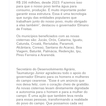
R$ 156 milhões, desde 2023. Fazemos isso
para que o nosso povo tenha água para
consumo, produção. É muito importante poder
garantir essa estrutura. Essa é uma tecnologia
que surgiu das entidades populares que
trabalham junto do nosso povo, muito obrigado
a elas também”, destacou o governador Elmano
de Freitas.
Os municípios beneficiados com as novas
cisternas são: Jucás, Orós, Catarina, Iguatu,
Catunda, Croatá, Reriutaba, Paramoti,
Alcântara, Coreaú, Santana do Acaraú, Boa
Viagem, Baturité, Palmácia, Redenção, Ipu,
Pires Ferreira e Ararendá.
Secretário do Desenvolvimento Agrário,
Taumaturgo Júnior agradeceu todo o apoio do
governador Elmano para os homens e mulheres
do campo cearense. “Esse é um anúncio que
nos deixa feliz, com o coração cheio de gratidão.
As novas cisternas levam diretamente dignidade
e autonomia para o homem e para a mulher do
campo. É uma ação que também leva renda
para essas pessoas, transformando a realidade
do povo do campo. Que possamos cada vez