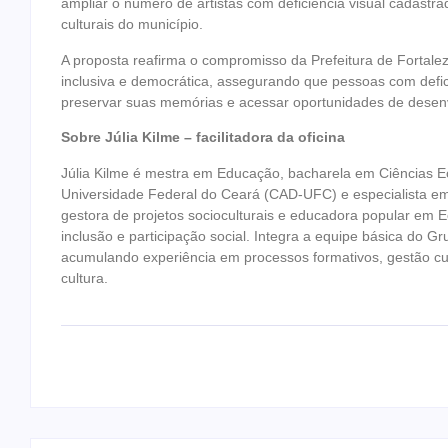
ampliar o número de artistas com deficiência visual cadastrad
culturais do município.
A proposta reafirma o compromisso da Prefeitura de Fortalez
inclusiva e democrática, assegurando que pessoas com defici
preservar suas memórias e acessar oportunidades de desenv
Sobre Júlia Kilme – facilitadora da oficina
Júlia Kilme é mestra em Educação, bacharela em Ciências E
Universidade Federal do Ceará (CAD-UFC) e especialista e
gestora de projetos socioculturais e educadora popular em 
inclusão e participação social. Integra a equipe básica do 
acumulando experiência em processos formativos, gestão cul
cultura.