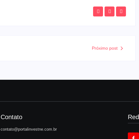
Próximo post
Contato
Red
contato@portalinvestne.com.br