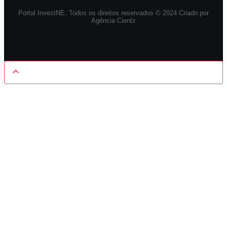
Portal InvestNE. Todos os direitos reservados © 2024 Criado por
Agência Cientz