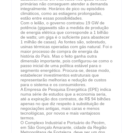
primárias não conseguem atender a demanda
integralmente. Horários de pico ou episódios
climáticos, como as estiagens prolongadas,
estão entre essas possibilidades.
Com o leilão, o governo contratou 19 GW de
potência (gigawatts são a medida de produção
de energia elétrica que corresponde a 1 bilhão
de watts; um giga é o suficiente para abastecer
1 milhão de casas). As fontes são, sobretudo,
usinas térmicas operadas com gás natural. Foi o
maior processo de compra de energia da
história do País. Mas o feito ganha outra
dimensão importante, pois configurou-se como o
passo inicial de uma política estável para o
segmento energético. Procura-se, desse modo,
estabelecer investimentos estruturais que
representarão melhorias e redução de custos
para o sistema e os consumidores.
A Empresa de Pesquisa Energética (EPE) indica
numa série de estudos que a economia seria,
até a expiração dos contratos, de R$ 94 bilhões
apenas no que diz respeito à substituição de
negociações antigas, mais caras e menos
tecnológicas, por novos e mais vantajosos
termos.
O Complexo Industrial e Portuário do Pecém,
em São Gonçalo Amarante, cidade da Região
Metropolitana de Fortaleza, deve ser um dos