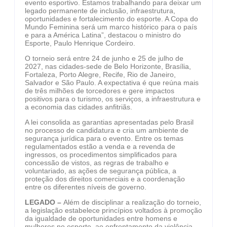
evento esportivo. Estamos trabalhando para deixar um
legado permanente de inclusão, infraestrutura,
oportunidades e fortalecimento do esporte. A Copa do
Mundo Feminina será um marco histórico para o país
e para a América Latina”, destacou o ministro do
Esporte, Paulo Henrique Cordeiro.
O torneio será entre 24 de junho e 25 de julho de
2027, nas cidades-sede de Belo Horizonte, Brasília,
Fortaleza, Porto Alegre, Recife, Rio de Janeiro,
Salvador e São Paulo. A expectativa é que reúna mais
de três milhões de torcedores e gere impactos
positivos para o turismo, os serviços, a infraestrutura e
a economia das cidades anfitriãs.
A lei consolida as garantias apresentadas pelo Brasil
no processo de candidatura e cria um ambiente de
segurança jurídica para o evento. Entre os temas
regulamentados estão a venda e a revenda de
ingressos, os procedimentos simplificados para
concessão de vistos, as regras de trabalho e
voluntariado, as ações de segurança pública, a
proteção dos direitos comerciais e a coordenação
entre os diferentes níveis de governo.
LEGADO –
Além de disciplinar a realização do torneio,
a legislação estabelece princípios voltados à promoção
da igualdade de oportunidades entre homens e
mulheres no esporte, ao enfrentamento da violência