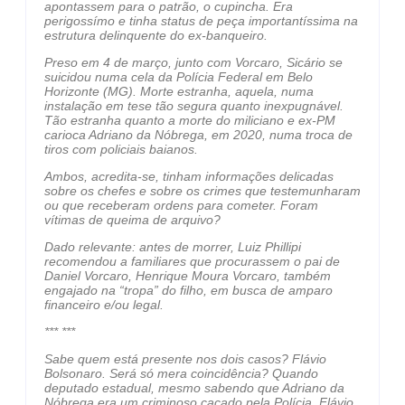
apontassem para o patrão, o cupincha. Era
perigossímo e tinha status de peça importantíssima na
estrutura delinquente do ex-banqueiro.
Preso em 4 de março, junto com Vorcaro, Sicário se
suicidou numa cela da Polícia Federal em Belo
Horizonte (MG). Morte estranha, aquela, numa
instalação em tese tão segura quanto inexpugnável.
Tão estranha quanto a morte do miliciano e ex-PM
carioca Adriano da Nóbrega, em 2020, numa troca de
tiros com policiais baianos.
Ambos, acredita-se, tinham informações delicadas
sobre os chefes e sobre os crimes que testemunharam
ou que receberam ordens para cometer. Foram
vítimas de queima de arquivo?
Dado relevante: antes de morrer, Luiz Phillipi
recomendou a familiares que procurassem o pai de
Daniel Vorcaro, Henrique Moura Vorcaro, também
engajado na “tropa” do filho, em busca de amparo
financeiro e/ou legal.
*** ***
Sabe quem está presente nos dois casos? Flávio
Bolsonaro. Será só mera coincidência? Quando
deputado estadual, mesmo sabendo que Adriano da
Nóbrega era um criminoso caçado pela Polícia, Flávio