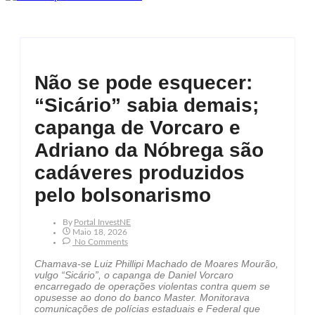
Não se pode esquecer:
“Sicário” sabia demais;
capanga de Vorcaro e
Adriano da Nóbrega são
cadáveres produzidos
pelo bolsonarismo
By
Portal InvestNE
Maio 18, 2026
No Comments
Chamava-se Luiz Phillipi Machado de Moares Mourão,
vulgo “Sicário”, o capanga de Daniel Vorcaro
encarregado de operações violentas contra quem se
opusesse ao dono do banco Master. Monitorava
comunicações de polícias estaduais e Federal que