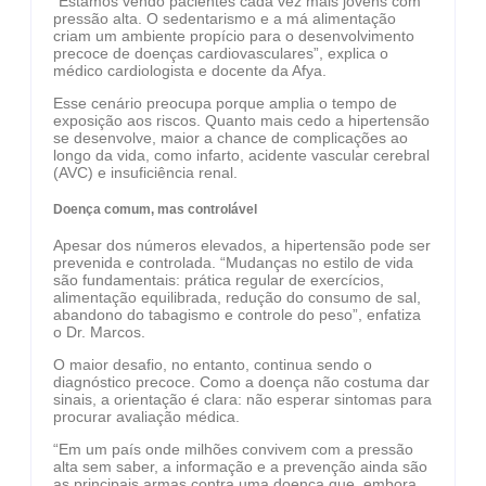
“Estamos vendo pacientes cada vez mais jovens com
pressão alta. O sedentarismo e a má alimentação
criam um ambiente propício para o desenvolvimento
precoce de doenças cardiovasculares”, explica o
médico cardiologista e docente da Afya.
Esse cenário preocupa porque amplia o tempo de
exposição aos riscos. Quanto mais cedo a hipertensão
se desenvolve, maior a chance de complicações ao
longo da vida, como infarto, acidente vascular cerebral
(AVC) e insuficiência renal.
Doença comum, mas controlável
Apesar dos números elevados, a hipertensão pode ser
prevenida e controlada. “Mudanças no estilo de vida
são fundamentais: prática regular de exercícios,
alimentação equilibrada, redução do consumo de sal,
abandono do tabagismo e controle do peso”, enfatiza
o Dr. Marcos.
O maior desafio, no entanto, continua sendo o
diagnóstico precoce. Como a doença não costuma dar
sinais, a orientação é clara: não esperar sintomas para
procurar avaliação médica.
“Em um país onde milhões convivem com a pressão
alta sem saber, a informação e a prevenção ainda são
as principais armas contra uma doença que, embora