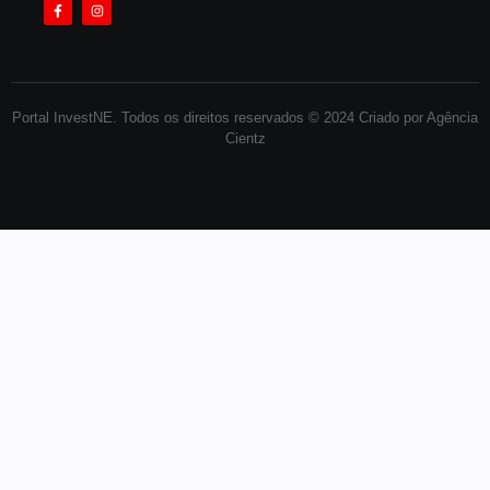
Portal InvestNE. Todos os direitos reservados © 2024 Criado por Agência
Cientz