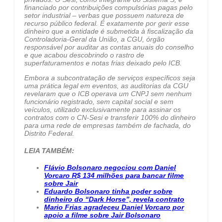
financiado por contribuições compulsórias pagas pelo
setor industrial – verbas que possuem natureza de
recurso público federal. É exatamente por gerir esse
dinheiro que a entidade é submetida à fiscalização da
Controladoria-Geral da União, a CGU, órgão
responsável por auditar as contas anuais do conselho
e que acabou descobrindo o rastro de
superfaturamentos e notas frias deixado pelo ICB.
Embora a subcontratação de serviços específicos seja
uma prática legal em eventos, as auditorias da CGU
revelaram que o ICB operava um CNPJ sem nenhum
funcionário registrado, sem capital social e sem
veículos, utilizado exclusivamente para assinar os
contratos com o CN-Sesi e transferir 100% do dinheiro
para uma rede de empresas também de fachada, do
Distrito Federal.
LEIA TAMBÉM:
Flávio Bolsonaro negociou com Daniel
Vorcaro R$ 134 milhões para bancar filme
sobre Jair
Eduardo Bolsonaro tinha poder sobre
dinheiro do “Dark Horse”, revela contrato
Mario Frias agradeceu Daniel Vorcaro por
apoio a filme sobre Jair Bolsonaro