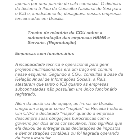
apenas por uma parede de sala comercial. O dinheiro
do Sistema S fluía do Conselho Nacional do Sesi para
o ICB e, imediatamente, desaguava nessas empresas
terceirizadas em Brasília.
Trecho de relatório da CGU sobre a
subcontratação das empresas HBMB e
Servaris. (Reprodução)
Empresas sem funcionários
A incapacidade técnica e operacional para gerir
projetos multimilionários era um traço em comum
nesse esquema. Segundo a CGU, consultas à base da
Relação Anual de Informações Sociais, a Rais,
atestaram que tanto o ICB quanto as empresas
subcontratadas não possuíam um único funcionário
registrado.
Além da ausência de equipe, as firmas de Brasília
chegaram a figurar como “inaptas” na Receita Federal.
Um CNPJ é declarado “inapto” quando a empresa
descumpre suas obrigações burocráticas com o
governo por dois anos consecutivos. Isso significa que
ela deixou de entregar suas declarações de impostos
e demonstrações contábeis ou foi flagrada operando
de forma irregular.