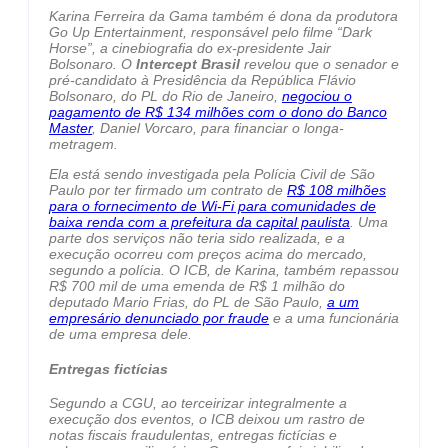
Karina Ferreira da Gama também é dona da produtora
Go Up Entertainment, responsável pelo filme “Dark
Horse”, a cinebiografia do ex-presidente Jair
Bolsonaro. O
Intercept Brasil
revelou que o senador e
pré-candidato à Presidência da República Flávio
Bolsonaro, do PL do Rio de Janeiro,
negociou o
pagamento de R$ 134 milhões com o dono do Banco
Master
, Daniel Vorcaro, para financiar o longa-
metragem.
Ela está sendo investigada pela Polícia Civil de São
Paulo por ter firmado um contrato de
R$ 108 milhões
para o fornecimento de Wi-Fi para comunidades de
baixa renda com a prefeitura da capital paulista
. Uma
parte dos serviços não teria sido realizada, e a
execução ocorreu com preços acima do mercado,
segundo a polícia. O ICB, de Karina, também repassou
R$ 700 mil de uma emenda de R$ 1 milhão do
deputado Mario Frias, do PL de São Paulo,
a um
empresário denunciado por fraude
e a uma funcionária
de uma empresa dele.
Entregas fictícias
Segundo a CGU, ao terceirizar integralmente a
execução dos eventos, o ICB deixou um rastro de
notas fiscais fraudulentas, entregas fictícias e