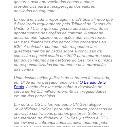
gestores pela aprovação das contas e adote
providências para a recuperação dos valores
desviados no esquema.
Em nota enviada à reportagem, o CN-Sesi afirmou que
é fiscalizado regularmente pelo Tribunal de Contas da
União, o TCU, e que sua gestão atua observando os
apontamentos dos órgãos de controle. A entidade
declarou que “ajuizou nove ações que visam reaver
recursos financeiros dos patrocínios concedidos ao
ICB”. A entidade, contudo, não respondeu aos
questionamentos enviados sobre a conclusão da
comissão especial criada em 2022 para apurar o caso,
tampouco informou se gestores do Sesi foram punidos
ou responsabilizados internamente pela aprovação
das contas.
Uma dessas ações judiciais de cobrança foi revelada,
em 1º de junho passado, pelo jornal
O Estado de S.
Paulo
. A ação de execução cobra a devolução de
cerca de R$ 1,3 milhão referente às irregularidades
em um dos patrocínios.
Em nota, a CGU informou que o CN-Sesi alegou
“inviabilidade jurídica” para não instaurar processos de
apuração contra seus próprios gestores. Sobre a
recuperação do dinheiro, o CN-Sesi justificou à CGU
ser inviável a cobrança administrativa, optando pela
via judicial para cobrar um total de aproximadamente