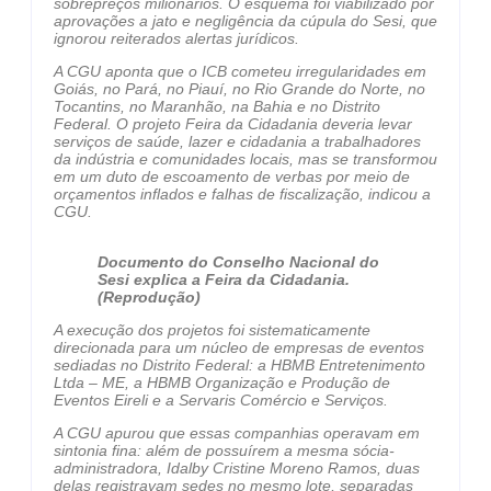
sobrepreços milionários. O esquema foi viabilizado por
aprovações a jato e negligência da cúpula do Sesi, que
ignorou reiterados alertas jurídicos.
A CGU aponta que o ICB cometeu irregularidades em
Goiás, no Pará, no Piauí, no Rio Grande do Norte, no
Tocantins, no Maranhão, na Bahia e no Distrito
Federal. O projeto Feira da Cidadania deveria levar
serviços de saúde, lazer e cidadania a trabalhadores
da indústria e comunidades locais, mas se transformou
em um duto de escoamento de verbas por meio de
orçamentos inflados e falhas de fiscalização, indicou a
CGU.
Documento do Conselho Nacional do
Sesi explica a Feira da Cidadania.
(Reprodução)
A execução dos projetos foi sistematicamente
direcionada para um núcleo de empresas de eventos
sediadas no Distrito Federal: a HBMB Entretenimento
Ltda – ME, a HBMB Organização e Produção de
Eventos Eireli e a Servaris Comércio e Serviços.
A CGU apurou que essas companhias operavam em
sintonia fina: além de possuírem a mesma sócia-
administradora, Idalby Cristine Moreno Ramos, duas
delas registravam sedes no mesmo lote, separadas