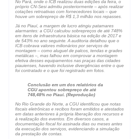
No Pará, onde o ICB realizou duas edições da feira, o
próprio CN-Sesi admitiu posteriormente – após realizar
cotações retroativas com fornecedores locais – que
houve um sobrepreço de R$ 1,3 milhão nos repasses.
Já no Piauí, a margem de lucro atingiu patamares
alarmantes: a CGU calculou sobrepreços de até 748%
em itens de infraestrutura básica na edição de 2017 e
de 543% no ano seguinte. A auditoria detalhou que o
ICB cobrava valores milionários por serviços de
montagem – como aluguel de palcos, tendas e grades
metálicas –, mas falhou em comprovar a montagem
efetiva desses equipamentos nas praças das cidades
piauienses, havendo inclusive divergências entre o que
foi contratado e o que foi registrado em fotos.
Conclusão em um dos relatórios da
CGU apontou sobrepreço de até
748,48% no Piauí. (Reprodução)
No Rio Grande do Norte, a CGU identificou que notas
fiscais eletrônicas e recibos foram emitidos e atestados
em datas anteriores à própria liberação dos recursos e
à realização dos eventos. Em diversos casos, a
documentação fiscal foi assinada dias ou meses antes
da execução dos serviços, evidenciando a simulação
da prestação de contas.