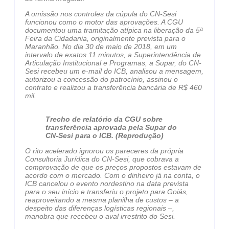
A omissão nos controles da cúpula do CN-Sesi
funcionou como o motor das aprovações. A CGU
documentou uma tramitação atípica na liberação da 5ª
Feira da Cidadania, originalmente prevista para o
Maranhão. No dia 30 de maio de 2018, em um
intervalo de exatos 11 minutos, a Superintendência de
Articulação Institucional e Programas, a Supar, do CN-
Sesi recebeu um e-mail do ICB, analisou a mensagem,
autorizou a concessão do patrocínio, assinou o
contrato e realizou a transferência bancária de R$ 460
mil.
Trecho de relatório da CGU sobre
transferência aprovada pela Supar do
CN-Sesi para o ICB. (Reprodução)
O rito acelerado ignorou os pareceres da própria
Consultoria Jurídica do CN-Sesi, que cobrava a
comprovação de que os preços propostos estavam de
acordo com o mercado. Com o dinheiro já na conta, o
ICB cancelou o evento nordestino na data prevista
para o seu início e transferiu o projeto para Goiás,
reaproveitando a mesma planilha de custos – a
despeito das diferenças logísticas regionais –,
manobra que recebeu o aval irrestrito do Sesi.