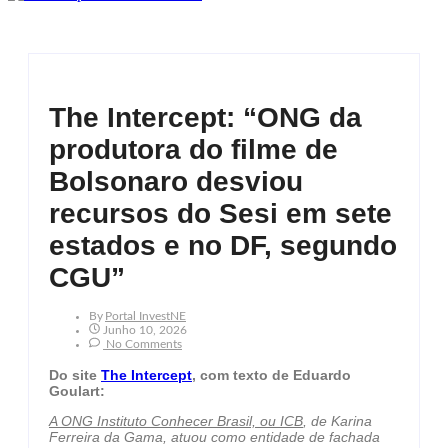
The Intercept: “ONG da
produtora do filme de
Bolsonaro desviou
recursos do Sesi em sete
estados e no DF, segundo
CGU”
By
Portal InvestNE
Junho 10, 2026
No Comments
Do site
The Intercept
, com texto de Eduardo
Goulart:
A ONG Instituto Conhecer Brasil, ou ICB
, de Karina
Ferreira da Gama, atuou como entidade de fachada