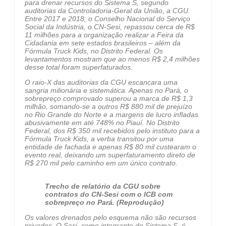
para drenar recursos do Sistema S, segundo
auditorias da Controladoria-Geral da União, a CGU.
Entre 2017 e 2018, o Conselho Nacional do Serviço
Social da Indústria, o CN-Sesi, repassou cerca de R$
11 milhões para a organização realizar a Feira da
Cidadania em sete estados brasileiros – além da
Fórmula Truck Kids, no Distrito Federal. Os
levantamentos mostram que ao menos R$ 2,4 milhões
desse total foram superfaturados.
O raio-X das auditorias da CGU escancara uma
sangria milionária e sistemática. Apenas no Pará, o
sobrepreço comprovado superou a marca de R$ 1,3
milhão, somando-se a outros R$ 880 mil de prejuízo
no Rio Grande do Norte e a margens de lucro infladas
abusivamente em até 748% no Piauí. No Distrito
Federal, dos R$ 350 mil recebidos pelo instituto para a
Fórmula Truck Kids, a verba transitou por uma
entidade de fachada e apenas R$ 80 mil custearam o
evento real, deixando um superfaturamento direto de
R$ 270 mil pelo caminho em um único contrato.
Trecho de relatório da CGU sobre
contratos do CN-Sesi com o ICB com
sobrepreço no Pará. (Reprodução)
Os valores drenados pelo esquema não são recursos
privados. O Sesi, como integrante do Sistema S, é