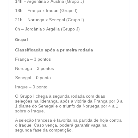
14h – Argentina x Áustria (Grupo J)
18h – França x Iraque (Grupo I)
21h – Noruega x Senegal (Grupo I)
0h – Jordânia x Argélia (Grupo J)
Grupo I
Classificação após a primeira rodada
França – 3 pontos
Noruega – 3 pontos
Senegal – 0 ponto
Iraque – 0 ponto
O Grupo I chega à segunda rodada com duas
seleções na liderança, após a vitória da França por 3 a
1 diante do Senegal e o triunfo da Noruega por 4 a 1
sobre o Iraque.
A seleção francesa é favorita na partida de hoje contra
o Iraque. Caso vença, poderá garantir vaga na
segunda fase da competição.